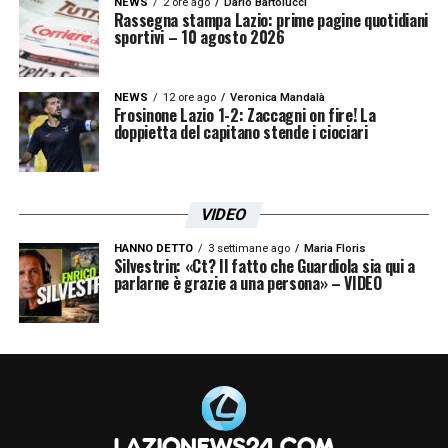
NEWS
2 ore ago
Dario Bartolucci
Rassegna stampa Lazio: prime pagine quotidiani
sportivi – 10 agosto 2026
NEWS
12 ore ago
Veronica Mandalà
Frosinone Lazio 1-2: Zaccagni on fire! La
doppietta del capitano stende i ciociari
VIDEO
HANNO DETTO
3 settimane ago
Maria Floris
Silvestrin: «Ct? Il fatto che Guardiola sia qui a
parlarne è grazie a una persona» – VIDEO