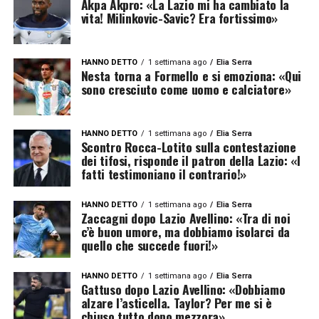
Akpa Akpro: «La Lazio mi ha cambiato la
vita! Milinkovic-Savic? Era fortissimo»
HANNO DETTO
1 settimana ago
Elia Serra
Nesta torna a Formello e si emoziona: «Qui
sono cresciuto come uomo e calciatore»
HANNO DETTO
1 settimana ago
Elia Serra
Scontro Rocca-Lotito sulla contestazione
dei tifosi, risponde il patron della Lazio: «I
fatti testimoniano il contrario!»
HANNO DETTO
1 settimana ago
Elia Serra
Zaccagni dopo Lazio Avellino: «Tra di noi
c’è buon umore, ma dobbiamo isolarci da
quello che succede fuori!»
HANNO DETTO
1 settimana ago
Elia Serra
Gattuso dopo Lazio Avellino: «Dobbiamo
alzare l’asticella. Taylor? Per me si è
chiuso tutto dopo mezzora»