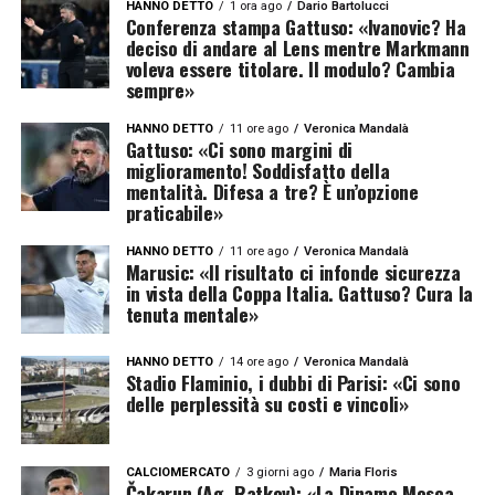
HANNO DETTO
1 ora ago
Dario Bartolucci
Conferenza stampa Gattuso: «Ivanovic? Ha
deciso di andare al Lens mentre Markmann
voleva essere titolare. Il modulo? Cambia
sempre»
HANNO DETTO
11 ore ago
Veronica Mandalà
Gattuso: «Ci sono margini di
miglioramento! Soddisfatto della
mentalità. Difesa a tre? È un’opzione
praticabile»
HANNO DETTO
11 ore ago
Veronica Mandalà
Marusic: «Il risultato ci infonde sicurezza
in vista della Coppa Italia. Gattuso? Cura la
tenuta mentale»
HANNO DETTO
14 ore ago
Veronica Mandalà
Stadio Flaminio, i dubbi di Parisi: «Ci sono
delle perplessità su costi e vincoli»
CALCIOMERCATO
3 giorni ago
Maria Floris
Čakarun (Ag. Ratkov): «La Dinamo Mosca