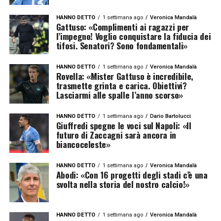
HANNO DETTO
1 settimana ago
Veronica Mandalà
Gattuso: «Complimenti ai ragazzi per
l’impegno! Voglio conquistare la fiducia dei
tifosi. Senatori? Sono fondamentali»
HANNO DETTO
1 settimana ago
Veronica Mandalà
Rovella: «Mister Gattuso è incredibile,
trasmette grinta e carica. Obiettivi?
Lasciarmi alle spalle l’anno scorso»
HANNO DETTO
1 settimana ago
Dario Bartolucci
Giuffredi spegne le voci sul Napoli: «Il
futuro di Zaccagni sarà ancora in
biancoceleste»
HANNO DETTO
1 settimana ago
Veronica Mandalà
Abodi: «Con 16 progetti degli stadi c’è una
svolta nella storia del nostro calcio!»
HANNO DETTO
1 settimana ago
Veronica Mandalà