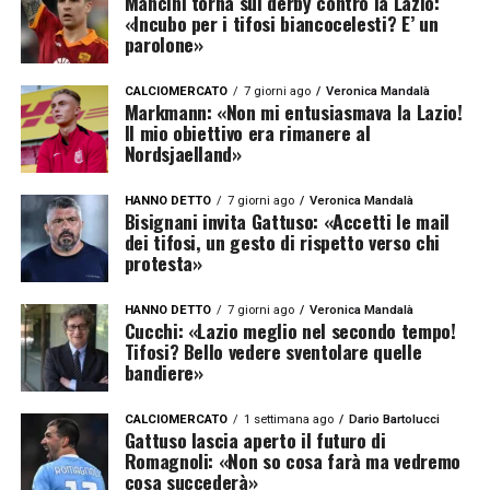
Mancini torna sui derby contro la Lazio:
«Incubo per i tifosi biancocelesti? E’ un
parolone»
CALCIOMERCATO
7 giorni ago
Veronica Mandalà
Markmann: «Non mi entusiasmava la Lazio!
Il mio obiettivo era rimanere al
Nordsjaelland»
HANNO DETTO
7 giorni ago
Veronica Mandalà
Bisignani invita Gattuso: «Accetti le mail
dei tifosi, un gesto di rispetto verso chi
protesta»
HANNO DETTO
7 giorni ago
Veronica Mandalà
Cucchi: «Lazio meglio nel secondo tempo!
Tifosi? Bello vedere sventolare quelle
bandiere»
CALCIOMERCATO
1 settimana ago
Dario Bartolucci
Gattuso lascia aperto il futuro di
Romagnoli: «Non so cosa farà ma vedremo
cosa succederà»