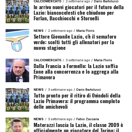
CALCIOMERCATO
2 settimane ago
Dario Bartolucci
In arrivo nuovi giocatori per il futuro della
Lazio: biancocelesti che chiudono per
Furlan, Bacchiocchi e Stornelli
NEWS
2 settimane ago
Maria Floris
Settore Giovanile Lazio, c’è il semaforo
verde: scelti tutti gli allenatori per la
nuova stagione
CALCIOMERCATO
3 settimane ago
Maria Floris
Dalla Francia a Formello: la Lazio soffia
Eone alla concorrenza e lo aggrega alla
Primavera
NEWS
3 settimane ago
Dario Bartolucci
Tutto pronto per il ritiro di Ovindoli della
Lazio Primavera: il programma completo
delle amichevoli
NEWS
3 settimane ago
Fabio Zaccaria
Materazzi lascia la Lazio, il classe 2009 è
ufficialmente un giocatore del Torino: il