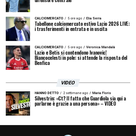
CALCIOMERCATO
5 ore ago
Elia Serra
Tabellone calciomercato estivo Lazio 2026 LIVE:
i trasferimenti in entrata e in uscita
CALCIOMERCATO
5 ore ago
Veronica Mandalà
Lazio e Betis si contendono Ivanovic!
Biancocelesti in pole: si attende la risposta del
Benfica
VIDEO
HANNO DETTO
2 settimane ago
Maria Floris
Silvestrin: «Ct? Il fatto che Guardiola sia qui a
parlarne è grazie a una persona» – VIDEO