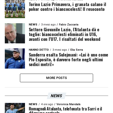
Torino Lazio Primavera, i granata calano il
poker contro i biancocelesti! Il resoconto
NEWS
3 mesi ago
Fabio Zaccaria
Settore Giovanile Lazio, l’Atalanta dà e
toglie: biancocelesti eliminati in U16,
avanti con l’U17. I risultati del weekend
HANNO DETTO
3 mesi ago
Elia Serra
Sanderra esalta Sulejmani: «Lui è uno come
Pio Esposito, è davvero forte negli ultimi
sedici metri!»
MORE POSTS
NEWS
NEWS
4 ore ago
Veronica Mandalà
Romagnoli Atalanta, telefonata tra Sarri e il
difensore centrale