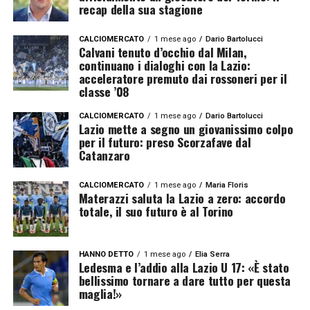
recap della sua stagione
CALCIOMERCATO
1 mese ago
Dario Bartolucci
Calvani tenuto d’occhio dal Milan,
continuano i dialoghi con la Lazio:
acceleratore premuto dai rossoneri per il
classe ’08
CALCIOMERCATO
1 mese ago
Dario Bartolucci
Lazio mette a segno un giovanissimo colpo
per il futuro: preso Scorzafave dal
Catanzaro
CALCIOMERCATO
1 mese ago
Maria Floris
Materazzi saluta la Lazio a zero: accordo
totale, il suo futuro è al Torino
HANNO DETTO
1 mese ago
Elia Serra
Ledesma e l’addio alla Lazio U 17: «È stato
bellissimo tornare a dare tutto per questa
maglia!»