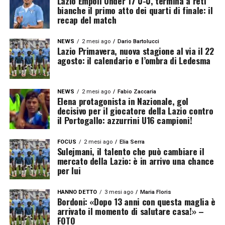
Lazio Empoli Under 17 0-0, termina a reti
bianche il primo atto dei quarti di finale: il
recap del match
NEWS
2 mesi ago
Dario Bartolucci
Lazio Primavera, nuova stagione al via il 22
agosto: il calendario e l’ombra di Ledesma
NEWS
2 mesi ago
Fabio Zaccaria
Elena protagonista in Nazionale, gol
decisivo per il giocatore della Lazio contro
il Portogallo: azzurrini U16 campioni!
FOCUS
2 mesi ago
Elia Serra
Sulejmani, il talento che può cambiare il
mercato della Lazio: è in arrivo una chance
per lui
HANNO DETTO
3 mesi ago
Maria Floris
Bordoni: «Dopo 13 anni con questa maglia è
arrivato il momento di salutare casa!» –
FOTO