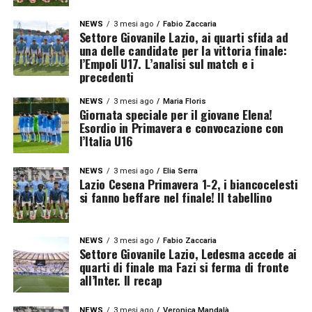
NEWS
3 mesi ago
Fabio Zaccaria
Settore Giovanile Lazio, ai quarti sfida ad
una delle candidate per la vittoria finale:
l’Empoli U17. L’analisi sul match e i
precedenti
NEWS
3 mesi ago
Maria Floris
Giornata speciale per il giovane Elena!
Esordio in Primavera e convocazione con
l’Italia U16
NEWS
3 mesi ago
Elia Serra
Lazio Cesena Primavera 1-2, i biancocelesti
si fanno beffare nel finale! Il tabellino
NEWS
3 mesi ago
Fabio Zaccaria
Settore Giovanile Lazio, Ledesma accede ai
quarti di finale ma Fazi si ferma di fronte
all’Inter. Il recap
NEWS
3 mesi ago
Veronica Mandalà