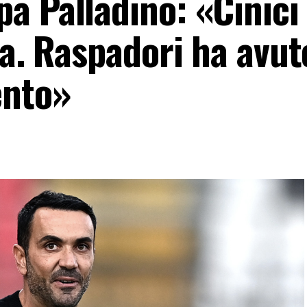
a Palladino: «Cinici
ta. Raspadori ha avut
ento»