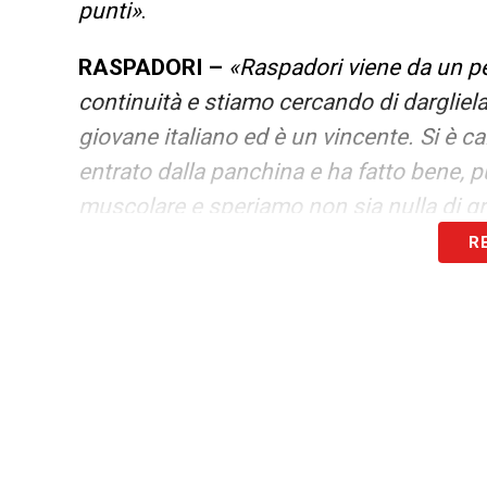
punti»
.
RASPADORI –
«Raspadori viene da un p
continuità e stiamo cercando di dargliela
giovane italiano ed è un vincente. Si è ca
entrato dalla panchina e ha fatto bene, 
muscolare e speriamo non sia nulla di g
R
ZONA CHAMPIONS –
«Non dobbiamo gu
pensare solo a noi stessi. L’obiettivo era
dobbiamo mai perdere umiltà. Siamo venuti
perché siamo in tre competizioni, tra m
poi nuovamente campionato e Coppa Ital
Ultimissime Lazio LIVE: le novità su Del