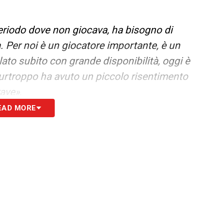
eriodo dove non giocava, ha bisogno di
. Per noi è un giocatore importante, è un
lato subito con grande disponibilità, oggi è
purtroppo ha avuto un piccolo risentimento
rave»
.
EAD MORE
ardare a zona Champions o altro, dobbiamo
 risalire e avere questa fame e mentalità, non
 fuori da tante difficoltà, siamo molto felici
eno di 80 ore giocheremo in Champions League,
ia. Bisognerà spingere ancora forte»
.
e-Bashiru e i convocati