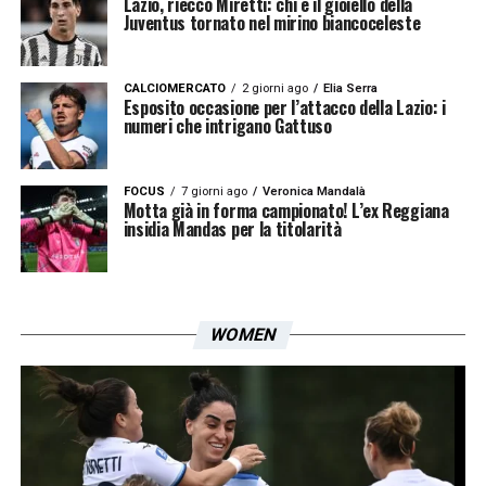
Lazio, riecco Miretti: chi è il gioiello della
Juventus tornato nel mirino biancoceleste
CALCIOMERCATO
2 giorni ago
Elia Serra
Esposito occasione per l’attacco della Lazio: i
numeri che intrigano Gattuso
FOCUS
7 giorni ago
Veronica Mandalà
Motta già in forma campionato! L’ex Reggiana
insidia Mandas per la titolarità
WOMEN