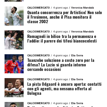
CALCIOMERCATO
4 giorni ago
Veronica Mandalà
Quanta concorrenza per Artistico! Non solo
il Frosinone, anche il Pisa monitora il
classe 2002
CALCIOMERCATO
4 giorni ago
Veronica Mandalà
Romagnoli in bilico tra la permanenza e
l’addio: il parere dei tifosi biancocelesti
CALCIOMERCATO
4 giorni ago
Elia Serra
Tuanzebe soluzione a costo zero per la
difesa? La Lazio si guarda intorno
cercando occasioni
CALCIOMERCATO
4 giorni ago
Elia Serra
La pista Odgaard è ancora aperta: contatti
con gli agenti, ma nessuna offerta al
Bologna
CALCIOMERCATO
4 giorni ago
Elia Serra