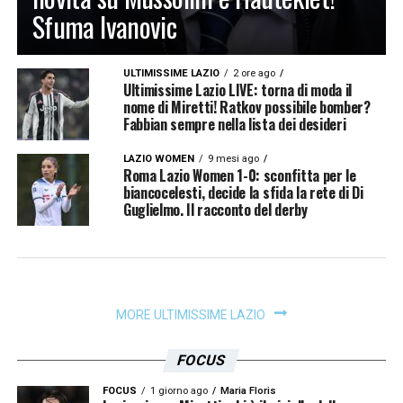
Sfuma Ivanovic
ULTIMISSIME LAZIO
2 ore ago
Ultimissime Lazio LIVE: torna di moda il
nome di Miretti! Ratkov possibile bomber?
Fabbian sempre nella lista dei desideri
LAZIO WOMEN
9 mesi ago
Roma Lazio Women 1-0: sconfitta per le
biancocelesti, decide la sfida la rete di Di
Guglielmo. Il racconto del derby
MORE ULTIMISSIME LAZIO
FOCUS
FOCUS
1 giorno ago
Maria Floris