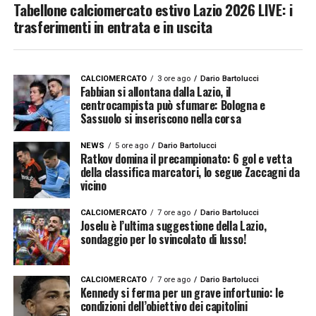
Tabellone calciomercato estivo Lazio 2026 LIVE: i
trasferimenti in entrata e in uscita
CALCIOMERCATO
3 ore ago
Dario Bartolucci
Fabbian si allontana dalla Lazio, il
centrocampista può sfumare: Bologna e
Sassuolo si inseriscono nella corsa
NEWS
5 ore ago
Dario Bartolucci
Ratkov domina il precampionato: 6 gol e vetta
della classifica marcatori, lo segue Zaccagni da
vicino
CALCIOMERCATO
7 ore ago
Dario Bartolucci
Joselu è l’ultima suggestione della Lazio,
sondaggio per lo svincolato di lusso!
CALCIOMERCATO
7 ore ago
Dario Bartolucci
Kennedy si ferma per un grave infortunio: le
condizioni dell’obiettivo dei capitolini