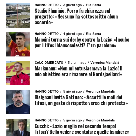
HANNO DETTO
3 giorni ago
Elia Serra
Stadio Flaminio, Porro fa chiarezza sul
progetto: «Nessuno ha sottoscritto alcun
accordo»
HANNO DETTO
4 giorni ago
Elia Serra
Mancini torna sui derby contro la Lazio: «Incubo
per i tifosi biancocelesti? E’ un parolone»
CALCIOMERCATO
5 giorni ago
Veronica Mandalà
Markmann: «Non mi entusiasmava la Lazio! Il
mio obiettivo era rimanere al Nordsjaelland»
HANNO DETTO
5 giorni ago
Veronica Mandalà
Bisignani invita Gattuso: «Accetti le mail dei
tifosi, un gesto di rispetto verso chi protesta»
HANNO DETTO
5 giorni ago
Veronica Mandalà
Cucchi: «Lazio meglio nel secondo tempo!
Tifosi? Bello vedere sventolare quelle bandiere»