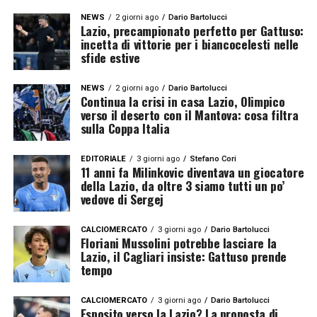
NEWS
2 giorni ago
Dario Bartolucci
Lazio, precampionato perfetto per Gattuso:
incetta di vittorie per i biancocelesti nelle
sfide estive
NEWS
2 giorni ago
Dario Bartolucci
Continua la crisi in casa Lazio, Olimpico
verso il deserto con il Mantova: cosa filtra
sulla Coppa Italia
EDITORIALE
3 giorni ago
Stefano Cori
11 anni fa Milinkovic diventava un giocatore
della Lazio, da oltre 3 siamo tutti un po’
vedove di Sergej
CALCIOMERCATO
3 giorni ago
Dario Bartolucci
Floriani Mussolini potrebbe lasciare la
Lazio, il Cagliari insiste: Gattuso prende
tempo
CALCIOMERCATO
3 giorni ago
Dario Bartolucci
Esposito verso la Lazio? La proposta di