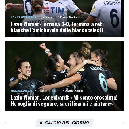
LAZIO WOMEN
1 giorno ago
Dario Bartolucci
Lazio Women-Ternana 0-0, termina a reti
bianche l’amichevole delle biancocelesti
HANNO DETTO
1 settimana ago
Maria Floris
Lazio Women, Longobardi: «Mi sento cresciuta!
Ho voglia di segnare, sacrificarmi e aiutare»
IL CALCIO DEL GIORNO