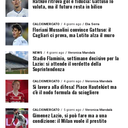
Ratkov ritrova gol e fiducia: Gattuso lo
valuta, ma il futuro resta in bilico
CALCIOMERCATO
4 giorni ago
Elia Serra
Floriani Mussolini convince Gattuso: il
Cagliari ci prova, ma Lotito alza il muro
NEWS
4 giorni ago
Veronica Mandalà
Stadio Flaminio, settimane decisive per la
Lazio: si attende il verdetto della
Soprintendenza
CALCIOMERCATO
4 giorni ago
Veronica Mandalà
Si lavora alla difesa! Piace Hautekiet ma
c’è il nodo formula da sciogliere
CALCIOMERCATO
5 giorni ago
Veronica Mandalà
Gimenez Lazio, si può fare ma a una
condizione: il Milan vuole il prestito