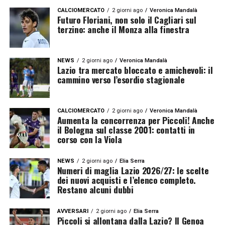
CALCIOMERCATO
2 giorni ago
Veronica Mandalà
Futuro Floriani, non solo il Cagliari sul
terzino: anche il Monza alla finestra
NEWS
2 giorni ago
Veronica Mandalà
Lazio tra mercato bloccato e amichevoli: il
cammino verso l’esordio stagionale
CALCIOMERCATO
2 giorni ago
Veronica Mandalà
Aumenta la concorrenza per Piccoli! Anche
il Bologna sul classe 2001: contatti in
corso con la Viola
NEWS
2 giorni ago
Elia Serra
Numeri di maglia Lazio 2026/27: le scelte
dei nuovi acquisti e l’elenco completo.
Restano alcuni dubbi
AVVERSARI
2 giorni ago
Elia Serra
Piccoli si allontana dalla Lazio? Il Genoa