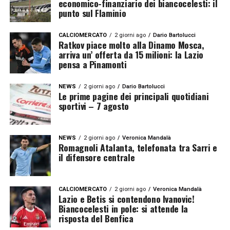
economico-finanziario dei biancocelesti: il
punto sul Flaminio
CALCIOMERCATO
2 giorni ago
Dario Bartolucci
Ratkov piace molto alla Dinamo Mosca,
arriva un’ offerta da 15 milioni: la Lazio
pensa a Pinamonti
NEWS
2 giorni ago
Dario Bartolucci
Le prime pagine dei principali quotidiani
sportivi – 7 agosto
NEWS
2 giorni ago
Veronica Mandalà
Romagnoli Atalanta, telefonata tra Sarri e
il difensore centrale
CALCIOMERCATO
2 giorni ago
Veronica Mandalà
Lazio e Betis si contendono Ivanovic!
Biancocelesti in pole: si attende la
risposta del Benfica