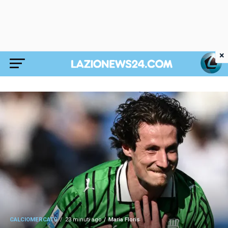
×
CALCIOMERCATO
23 minuti ago
Maria Floris