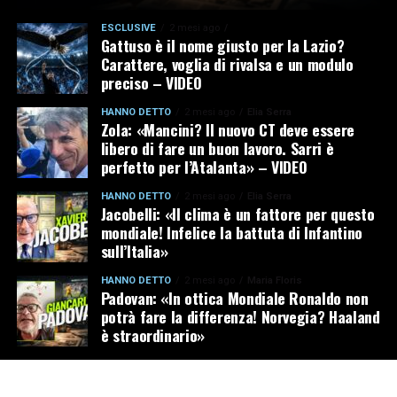
ESCLUSIVE
2 mesi ago
Gattuso è il nome giusto per la Lazio?
Carattere, voglia di rivalsa e un modulo
preciso – VIDEO
HANNO DETTO
2 mesi ago
Elia Serra
Zola: «Mancini? Il nuovo CT deve essere
libero di fare un buon lavoro. Sarri è
perfetto per l’Atalanta» – VIDEO
HANNO DETTO
2 mesi ago
Elia Serra
Jacobelli: «Il clima è un fattore per questo
mondiale! Infelice la battuta di Infantino
sull’Italia»
HANNO DETTO
2 mesi ago
Maria Floris
Padovan: «In ottica Mondiale Ronaldo non
potrà fare la differenza! Norvegia? Haaland
è straordinario»