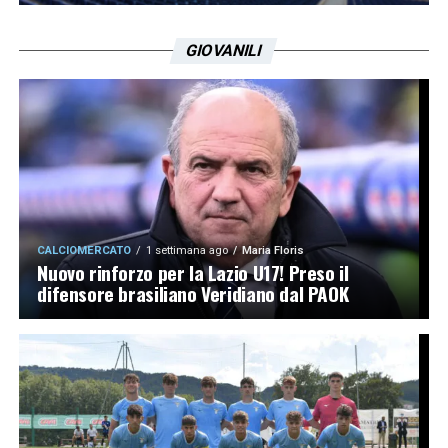
GIOVANILI
CALCIOMERCATO
1 settimana ago
Maria Floris
Nuovo rinforzo per la Lazio U17! Preso il
difensore brasiliano Veridiano dal PAOK