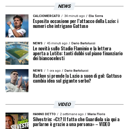
NEWS
CALCIOMERCATO
34 minuti ago
Elia Serra
Esposito occasione per l’attacco della Lazio: i
numeri che intrigano Gattuso
NEWS
45 minuti ago
Dario Bartolucci
Le novità sullo Stadio Flaminio e la lettera
aperta a Lotito: tanti dubbi sul piano finanziario
dei biancocelesti
NEWS
1 ora ago
Dario Bartolucci
Ratkov si prende la Lazio a suon di gol: Gattuso
cambia idea sul gigante serbo?
VIDEO
HANNO DETTO
2 settimane ago
Maria Floris
Silvestrin: «Ct? Il fatto che Guardiola sia qui a
parlarne è grazie a una persona» – VIDEO