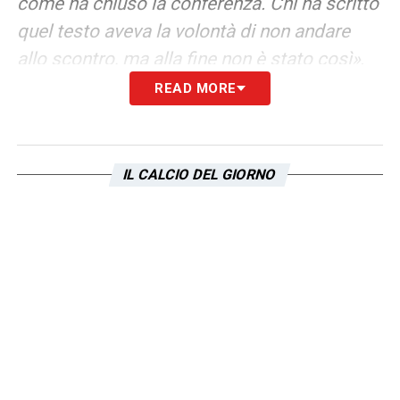
come ha chiuso la conferenza. Chi ha scritto
quel testo aveva la volontà di non andare
allo scontro, ma alla fine non è stato così»
.
READ MORE
COPPA ITALIA –
«L’Atalanta probabilmente,
almeno all’andata, avrà due assenze pesanti,
quella di De Ketelaere e quella di Raspadori;
IL CALCIO DEL GIORNO
la Lazio deve provare ad ottenere il massimo
dai primi 90′ all’Olimpico»
LA PLAYLIST DELLE NOSTRE TOP NEWS