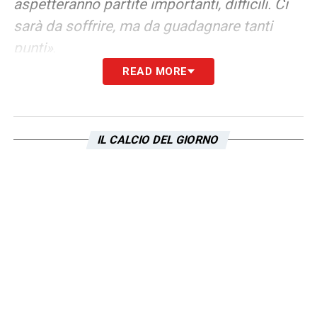
aspetteranno partite importanti, difficili. Ci
sarà da soffrire, ma da guadagnare tanti
punti»
.
READ MORE
Ultimissime Lazio LIVE: le novità su Dele-
Bashiru e non solo
IL CALCIO DEL GIORNO
LA PLAYLIST DELLE NOSTRE TOP NEWS