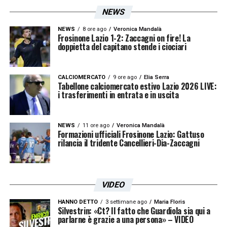
NEWS
NEWS
8 ore ago
Veronica Mandalà
Frosinone Lazio 1-2: Zaccagni on fire! La
doppietta del capitano stende i ciociari
CALCIOMERCATO
9 ore ago
Elia Serra
Tabellone calciomercato estivo Lazio 2026 LIVE:
i trasferimenti in entrata e in uscita
NEWS
11 ore ago
Veronica Mandalà
Formazioni ufficiali Frosinone Lazio: Gattuso
rilancia il tridente Cancellieri-Dia-Zaccagni
VIDEO
HANNO DETTO
3 settimane ago
Maria Floris
Silvestrin: «Ct? Il fatto che Guardiola sia qui a
parlarne è grazie a una persona» – VIDEO