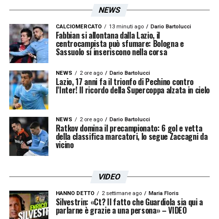
NEWS
CALCIOMERCATO
13 minuti ago
Dario Bartolucci
Fabbian si allontana dalla Lazio, il
centrocampista può sfumare: Bologna e
Sassuolo si inseriscono nella corsa
NEWS
2 ore ago
Dario Bartolucci
Lazio, 17 anni fa il trionfo di Pechino contro
l’Inter! Il ricordo della Supercoppa alzata in cielo
NEWS
2 ore ago
Dario Bartolucci
Ratkov domina il precampionato: 6 gol e vetta
della classifica marcatori, lo segue Zaccagni da
vicino
VIDEO
HANNO DETTO
2 settimane ago
Maria Floris
Silvestrin: «Ct? Il fatto che Guardiola sia qui a
parlarne è grazie a una persona» – VIDEO