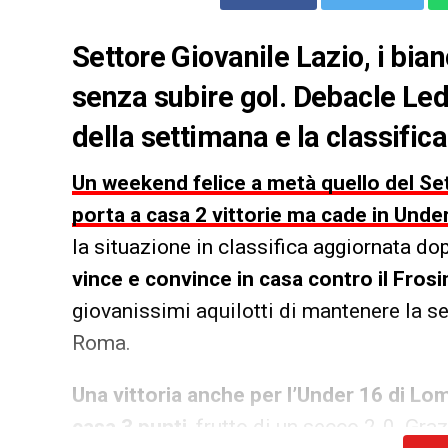
Settore Giovanile Lazio, i bia
senza subire gol. Debacle Lede
della settimana e la classific
Un weekend felice a metà quello del Set
porta a casa 2 vittorie ma cade in Unde
la situazione in classifica aggiornata dop
vince e convince in casa contro il Frosin
giovanissimi aquilotti di mantenere la s
Roma.
Una vittoria anche per l’Under 16 di Lom
casa 3 punti
, frutto di un secco 2-0. Gra