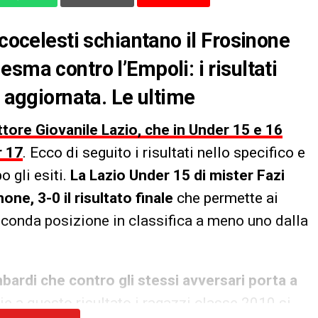
ncocelesti schiantano il Frosinone
sma contro l’Empoli: i risultati
a aggiornata. Le ultime
tore Giovanile Lazio, che in Under 15 e 16
r 17
. Ecco di seguito i risultati nello specifico e
o gli esiti.
La Lazio Under 15 di mister Fazi
one, 3-0 il risultato finale
che permette ai
econda posizione in classifica a meno uno dalla
bardi che contro gli stessi avversari porta a
zie a questo risultato i ragazzi classe 2010 si