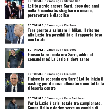
EDITORIALE
2 mesi ago
Stefano Cori
Lotito perde ancora Sarri, dopo due anni
nulla è cambiato: sbagliare è umano,
perseverare è diabolico
EDITORIALE
2 mesi ago
Elia Serra
Tare pronto a salutare il Milan. Il ritorno
alla Lazio tra possibilità e il rapporto teso
con Lotito
EDITORIALE
2 mesi ago
Elia Serra
Finisce la seconda era Sarri, addio al
comandante! La Lazio ti deve tanto
EDITORIALE
3 mesi ago
Elia Serra
Finisce la seconda era Sarri! Lotito inizia il
casting per il nuovo allenatore con tutta la
tifoseria contro
EDITORIALE
3 mesi ago
Dario Bartolucci
Per la Lazio è crisi totale tra campionato,
Coppa Italia e derby: serve un cambio di