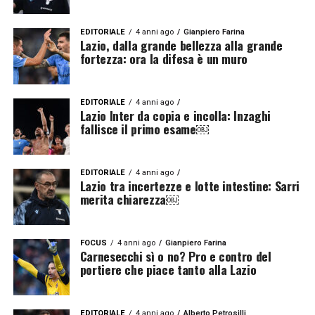
EDITORIALE
4 anni ago
Gianpiero Farina
Lazio, dalla grande bellezza alla grande
fortezza: ora la difesa è un muro
EDITORIALE
4 anni ago
Lazio Inter da copia e incolla: Inzaghi
fallisce il primo esame￼
EDITORIALE
4 anni ago
Lazio tra incertezze e lotte intestine: Sarri
merita chiarezza￼
FOCUS
4 anni ago
Gianpiero Farina
Carnesecchi sì o no? Pro e contro del
portiere che piace tanto alla Lazio
EDITORIALE
4 anni ago
Alberto Petrosilli