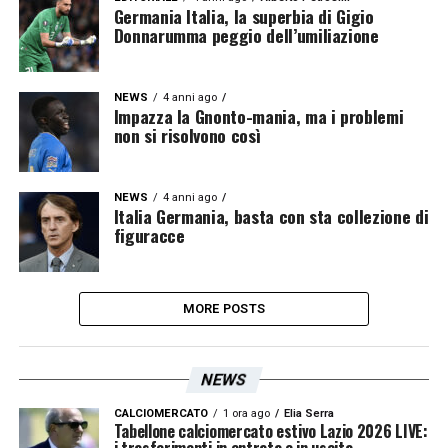
Germania Italia, la superbia di Gigio
Donnarumma peggio dell’umiliazione
NEWS
4 anni ago
Impazza la Gnonto-mania, ma i problemi
non si risolvono così
NEWS
4 anni ago
Italia Germania, basta con sta collezione di
figuracce
MORE POSTS
NEWS
CALCIOMERCATO
1 ora ago
Elia Serra
Tabellone calciomercato estivo Lazio 2026 LIVE:
i trasferimenti in entrata e in uscita