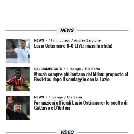
la vicinanza di un personaggio pubblico alla
causa dei supporter, che sperano in un
cambiamento nel futuro della società.
NEWS
LA PLAYLIST DELLE NOSTRE TOP NEWS
NEWS
11 minuti ago
Andrea Bargione
Lazio Ostiamare 0-0 LIVE: inizia la sfida!
CALCIOMERCATO
1 ora ago
Elia Serra
Musah sempre più lontano dal Milan: proposto al
Besiktas dopo il sondaggio con la Lazio
NEWS
1 ora ago
Elia Serra
Formazioni ufficiali Lazio Ostiamare: le scelte di
Gattuso e D’Antoni
VIDEO