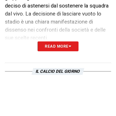
deciso di astenersi dal sostenere la squadra
dal vivo. La decisione di lasciare vuoto lo
stadio è una chiara manifestazione di
dissenso nei confronti della società e delle
sue scelte recenti.
READ MORE
Paradiso e il suo legame con la
Lazio
Tommaso Paradiso, noto tifoso
IL CALCIO DEL GIORNO
biancoceleste, ha sempre mostrato il suo
affetto per la Lazio, ma non ha nascosto la
sua solidarietà nei confronti dei tifosi che
stanno attraversando un periodo di
frustrazione. La sua dichiarazione dimostra