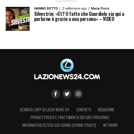
HANNO DETTO
2 settimane ago
Maria Floris
Silvestrin: «Ct? Il fatto che Guardiola sia qui a
parlarne è grazie a una persona» – VIDEO
SCARICA L’APP DI LAZIO NEWS 24
CONTATTI
REDAZIONE
PRIVACY POLICY E TRATTAMENTO DEI DATI PERSONALI
INFORMATIVA ESTESA SUI COOKIE (COOKIE POLICY)
NETWORK