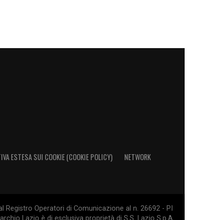
IVA ESTESA SUI COOKIE (COOKIE POLICY)
NETWORK
al Registro Operatori di Comunicazione al n. 26692 - PI
rchio Lazio è di esclusiva proprietà di S.S. Lazio S.p.A.