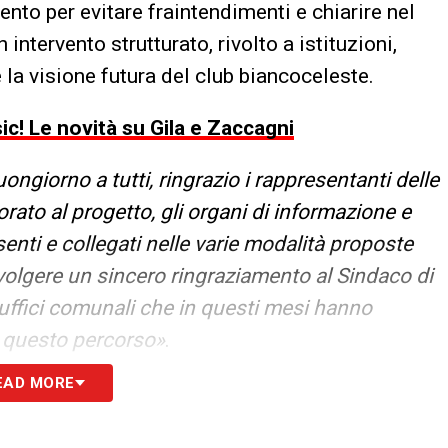
nto per evitare fraintendimenti e chiarire nel
n intervento strutturato, rivolto a istituzioni,
re la visione futura del club biancoceleste.
sic! Le novità su Gila e Zaccagni
ongiorno a tutti, ringrazio i rappresentanti delle
orato al
progetto, gli organi di informazione e
enti e collegati nelle
varie modalità proposte
olgere un sincero ringraziamento al Sindaco di
 uffici comunali che in questi mesi hanno
à questo percorso
»
.
EAD MORE
uzionare lo stadio Flaminio per la Lazio ma
in un contesto di grande valore storico e