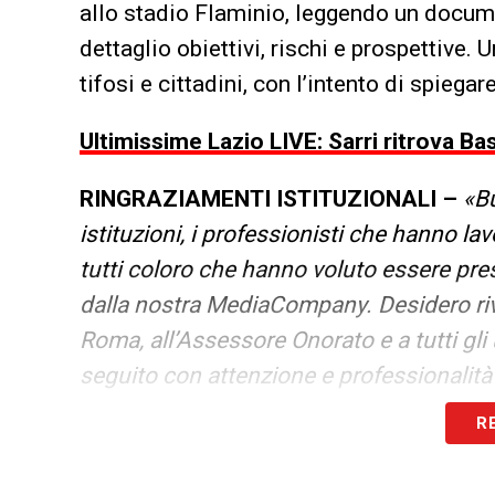
allo stadio Flaminio, leggendo un docume
dettaglio obiettivi, rischi e prospettive. U
tifosi e cittadini, con l’intento di spiega
Ultimissime Lazio LIVE: Sarri ritrova Ba
RINGRAZIAMENTI ISTITUZIONALI –
«
Bu
istituzioni, i professionisti che hanno lav
tutti coloro che hanno voluto essere pres
dalla nostra MediaCompany. Desidero riv
Roma, all’Assessore Onorato e a tutti gli
seguito con attenzione e professionalit
R
PROGETTO FLAMINIO –
«Vogliamo rivol
anche per la città di Roma. Interveniamo 