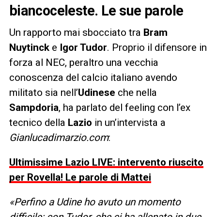
biancoceleste. Le sue parole
Un rapporto mai sbocciato tra
Bram
Nuytinck
e
Igor Tudor
. Proprio il difensore in
forza al NEC, peraltro una vecchia
conoscenza del calcio italiano avendo
militato sia nell’
Udinese
che nella
Sampdoria
, ha parlato del feeling con l’ex
tecnico della
Lazio
in un’intervista a
Gianlucadimarzio.com
:
Ultimissime Lazio LIVE: intervento riuscito
per Rovella! Le parole di Mattei
«Perfino a Udine ho avuto un momento
difficile: con Tudor, che ci ha allenato in due