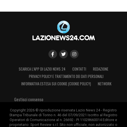
SCARICA L’APP DI LAZIO NEWS 24
CONTATTI
REDAZIONE
PRIVACY POLICY E TRATTAMENTO DEI DATI PERSONALI
INFORMATIVA ESTESA SUI COOKIE (COOKIE POLICY)
NETWORK
Gestisci consenso
Copyright 2026 © riproduzione riservata Lazio News 24 - Registro
Stampa Tribunale di Torino n. 46 del 07/09/2021 Iscritto al Registro
Operatori di Comunicazione al n. 26692 - PI 11028660014 Editore e
proprietario: Sport Review s.r.l. Sito non ufficiale, non autorizzato o