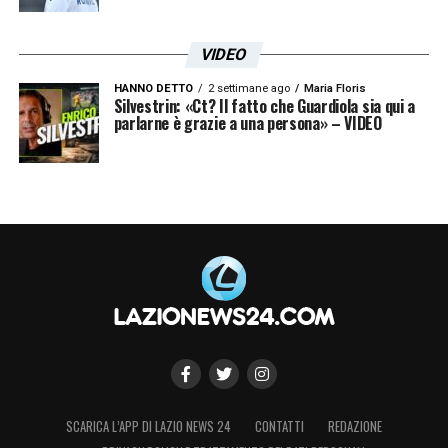
VIDEO
HANNO DETTO
2 settimane ago
Maria Floris
Silvestrin: «Ct? Il fatto che Guardiola sia qui a
parlarne è grazie a una persona» – VIDEO
SCARICA L’APP DI LAZIO NEWS 24
CONTATTI
REDAZIONE