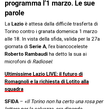
programma l’1 marzo. Le sue
parole
La
Lazio
è attesa dalla difficile trasferta di
Torino contro i granata domenica 1 marzo
alle 18. In vista della sfida, valida per la 27a
giornata di
Serie A
, l’ex biancoceleste
Roberto Rambaudi
ha detto la sua ai
microfoni di
Radiosei
:
Ultimissime Lazio LIVE: il futuro di
Romagnoli e la richiesta di Lotito alla
squadra
SFIDA
–
«Il Torino non ha certo una rosa per
lottare per la salvezza, ora dipende