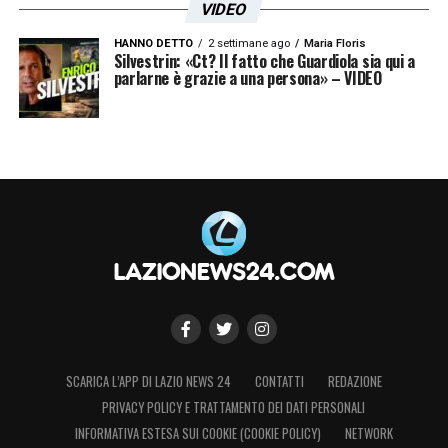
VIDEO
HANNO DETTO
2 settimane ago
Maria Floris
Silvestrin: «Ct? Il fatto che Guardiola sia qui a
parlarne è grazie a una persona» – VIDEO
SCARICA L’APP DI LAZIO NEWS 24
CONTATTI
REDAZIONE
PRIVACY POLICY E TRATTAMENTO DEI DATI PERSONALI
INFORMATIVA ESTESA SUI COOKIE (COOKIE POLICY)
NETWORK