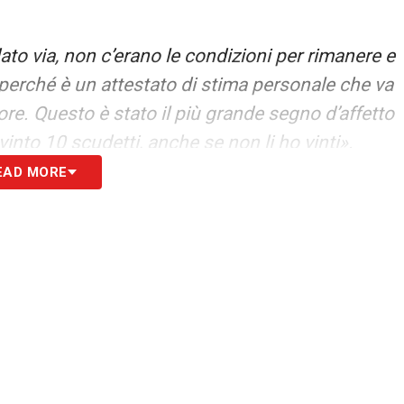
o via, non c’erano le condizioni per rimanere e
 perché è un attestato di stima personale che va
tore. Questo è stato il più grande segno d’affetto
into 10 scudetti, anche se non li ho vinti».
EAD MORE
zza sullo stadio Flaminio! Il report odierno e
S