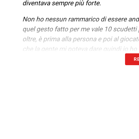
diventava sempre più forte.
Non ho nessun rammarico di essere andat
quel gesto fatto per me vale 10 scudetti
oltre, è prima alla persona e poi al gioca
che la gente mi poteva dare quindi io ho v
R
Ultimissime Lazio LIVE: Lotito fa chiare
molto altro
LA PLAYLIST DELLE NOSTRE TOP NEW