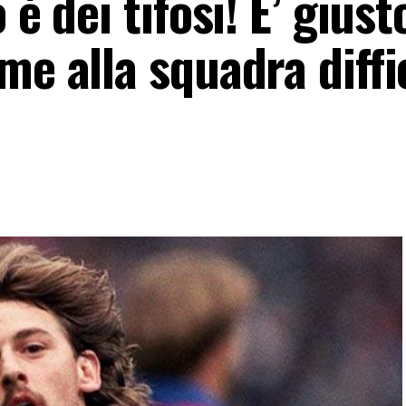
 è dei tifosi! E’ giust
me alla squadra diffi