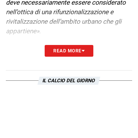
deve necessariamente essere considerato
nell’ottica di una rifunzionalizzazione e
rivitalizzazione dell’ambito urbano che gli
appartiene»
.
CRITICITÀ ATTUALI –
«Congestionamento
READ MORE
dell’intera zona dovuto al traffico veicolare e
alle necessità di parcheggio soprattutto
nelle ore immediatamente prima e
IL CALCIO DEL GIORNO
soprattutto immediatamente dopo gli eventi
sportivi che si svolgono allo Stadio
Olimpico. Il problema legato al traffico
veicolare e ai parcheggi è un problema
attuale esistente che non riguarda lo Stadio
Flaminio, la cui realizzazione, nei termini