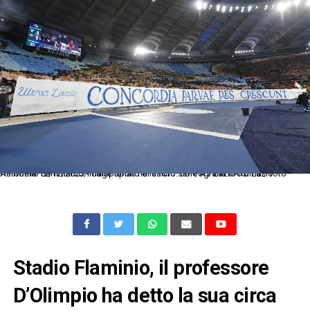
As Roma 12/12/2023 - campionato di calcio serie A / Lazio-Roma / foto Antonello Sammarco/Image Sport nella foto: coreografia tifosi Lazio
Stadio Flaminio, il professore
D’Olimpio ha detto la sua circa