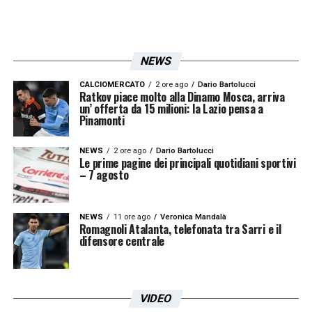
indicati e proposti, va anzi a risolverlo»
.
DEGRADO E AMBIENTE –
«Presenza di
NEWS
ambiti e zone urbane degradate e non
controllate dal punto di vista progettuale;
CALCIOMERCATO
2 ore ago
Dario Bartolucci
Ratkov piace molto alla Dinamo Mosca, arriva
un’ offerta da 15 milioni: la Lazio pensa a
condizioni precarie della vegetazione diffuse
Pinamonti
nell’intero quartiere; qualità dell’aria e del
microclima spesso problematica, come
NEWS
2 ore ago
Dario Bartolucci
Le prime pagine dei principali quotidiani sportivi
dimostrato dai dati forniti dalla vicina
– 7 agosto
stazione di monitoraggio ambientale di
Corso di Francia»
.
NEWS
11 ore ago
Veronica Mandalà
Romagnoli Atalanta, telefonata tra Sarri e il
difensore centrale
PARCHEGGI –
«Delocalizzazione e
azzeramento dei parcheggi auto connessi
alla fruibilità dello Stadio Flaminio che
VIDEO