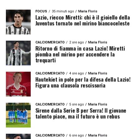
FOCUS
35 minuti ago
Maria Floris
Lazio, riecco Miretti: chi è il gioiello della
Juventus tornato nel mirino biancoceleste
CALCIOMERCATO
2 ore ago
Maria Floris
Ritorno di fiamma in casa Lazio! Miretti
piomba nel mirino per accendere la
trequarti
CALCIOMERCATO
4 ore ago
Maria Floris
Hautekiet in pole per la difesa della Lazio!
Figura una clausola rescissoria
CALCIOMERCATO
5 ore ago
Maria Floris
Sirene dalla Serie B per Serra! Il giovane
talento piace, ma il futuro è un rebus
CALCIOMERCATO
6 ore ago
Maria Floris