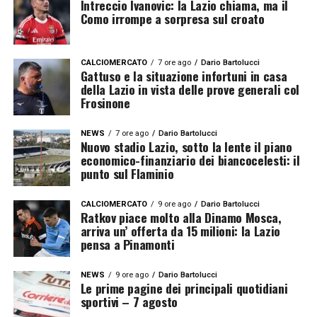
Intreccio Ivanovic: la Lazio chiama, ma il
Como irrompe a sorpresa sul croato
CALCIOMERCATO
7 ore ago
Dario Bartolucci
Gattuso e la situazione infortuni in casa
della Lazio in vista delle prove generali col
Frosinone
NEWS
7 ore ago
Dario Bartolucci
Nuovo stadio Lazio, sotto la lente il piano
economico-finanziario dei biancocelesti: il
punto sul Flaminio
CALCIOMERCATO
9 ore ago
Dario Bartolucci
Ratkov piace molto alla Dinamo Mosca,
arriva un’ offerta da 15 milioni: la Lazio
pensa a Pinamonti
NEWS
9 ore ago
Dario Bartolucci
Le prime pagine dei principali quotidiani
sportivi – 7 agosto