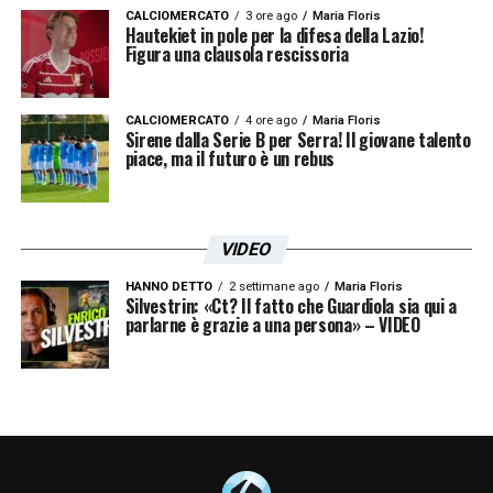
Ultimissime Lazio LIVE: le novità su Dele-
CALCIOMERCATO
3 ore ago
Maria Floris
Hautekiet in pole per la difesa della Lazio!
Bashiru e i convocati
Figura una clausola rescissoria
LA PLAYLIST DELLE NOSTRE TOP NEWS
CALCIOMERCATO
4 ore ago
Maria Floris
Sirene dalla Serie B per Serra! Il giovane talento
piace, ma il futuro è un rebus
VIDEO
HANNO DETTO
2 settimane ago
Maria Floris
Silvestrin: «Ct? Il fatto che Guardiola sia qui a
parlarne è grazie a una persona» – VIDEO