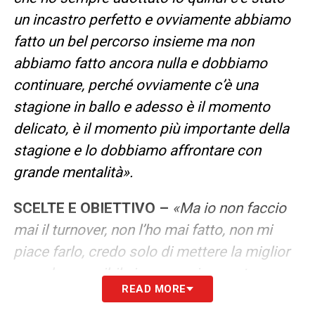
un incastro perfetto e ovviamente abbiamo
fatto un bel percorso insieme ma non
abbiamo fatto ancora nulla e dobbiamo
continuare, perché ovviamente c’è una
stagione in ballo e adesso è il momento
delicato, è il momento più importante della
stagione e lo dobbiamo affrontare con
grande mentalità».
SCELTE E OBIETTIVO –
«Ma io non faccio
mai il turnover, non l’ho mai fatto, non mi
piace farlo, credo solo di mettere la miglior
squadra possibile in campo in questo
READ MORE
momento, ho ritenuto opportuno mettere