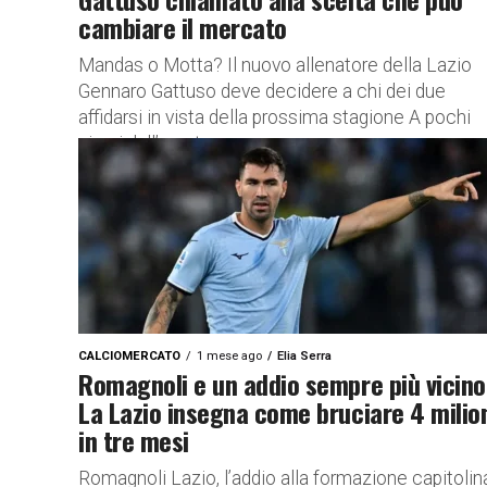
cambiare il mercato
Mandas o Motta? Il nuovo allenatore della Lazio
Gennaro Gattuso deve decidere a chi dei due
affidarsi in vista della prossima stagione A pochi
giorni dall’apertura...
CALCIOMERCATO
1 mese ago
Elia Serra
Romagnoli e un addio sempre più vicino
La Lazio insegna come bruciare 4 milio
in tre mesi
Romagnoli Lazio, l’addio alla formazione capitolina