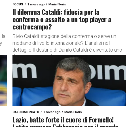
FOCUS
1 mese ago
Maria Floris
Il dilemma Cataldi: fiducia per la
conferma o assalto a un top player a
centrocampo?
 la
Bivio Cataldi: stagione della conferma o serve un
y
mediano di livello internazionale? L’analisi nel
dettaglio Il destino di Danilo Cataldi è diventato uno
degli argomenti più...
CALCIOMERCATO
1 mese ago
Maria Floris
Lazio, batte forte il cuore di Formello!
Lotito prepara l’abbraccio per il grande