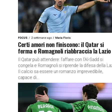
FOCUS
2 settimane ago
Maria Floris
Certi amori non finiscono: il Qatar si
ferma e Romagnoli riabbraccia la Lazio
Il Qatar può attendere: l’affare con l’Al-Sadd si
congela e Romagnoli si riprende la difesa della La
Il calcio sa essere un romanzo imprevedibile,
capace di...