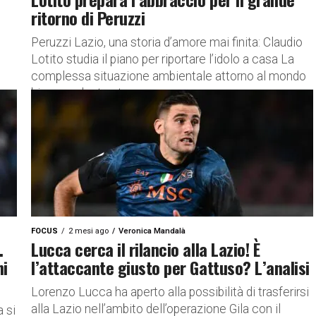
ritorno di Peruzzi
Peruzzi Lazio, una storia d’amore mai finita: Claudio
Lotito studia il piano per riportare l’idolo a casa La
complessa situazione ambientale attorno al mondo
biancoceleste sta...
FOCUS
2 mesi ago
Veronica Mandalà
.
Lucca cerca il rilancio alla Lazio! È
ni
l’attaccante giusto per Gattuso? L’analisi
Lorenzo Lucca ha aperto alla possibilità di trasferirsi
alla Lazio nell’ambito dell’operazione Gila con il
 si