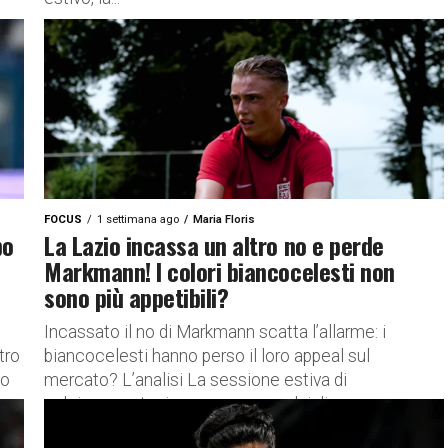
FOCUS
1 settimana ago
Maria Floris
po
La Lazio incassa un altro no e perde
Markmann! I colori biancocelesti non
sono più appetibili?
Incassato il no di Markmann scatta l’allarme: i
tro
biancocelesti hanno perso il loro appeal sul
io
mercato? L’analisi La sessione estiva di
calciomercato riserva spesso colpi di...