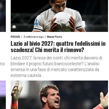
FOCUS
3 settimane ago
Maria Floris
Lazio al bivio 2027: quattro fedelissimi in
scadenza! Chi merita il rinnovo?
Lazio 2027, la resa dei conti: chi merita davvero di
zio
blindare il proprio futuro biancoceleste? L’analisi
emersa In una fase di mercato caratterizzata da
estrema cautela...