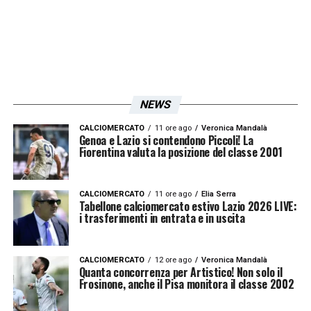
tifosi
. Come spesso ha ribadito il presidente
Lotito, non è tempo di sogni, ma di solide – e
a tratti amare – realtà.
In questo contesto, la speranza e il volto
NEWS
della nuova avventura laziale sono
CALCIOMERCATO
11 ore ago
Veronica Mandalà
interamente affidati a
Maurizio Sarri
. Con i
Genoa e Lazio si contendono Piccoli! La
Fiorentina valuta la posizione del classe 2001
suoi 66 anni, Sarri è uno degli
allenatori più
esperti della Serie A
. Ciò che lo
CALCIOMERCATO
11 ore ago
Elia Serra
contraddistingue è la
modernità delle sue
Tabellone calciomercato estivo Lazio 2026 LIVE:
i trasferimenti in entrata e in uscita
idee
e un
calcio innovativo
che va ben oltre
il solo stile di gioco. Nonostante il suo
CALCIOMERCATO
12 ore ago
Veronica Mandalà
immutabile 4-3-3
, la sua filosofia incentrata
Quanta concorrenza per Artistico! Non solo il
Frosinone, anche il Pisa monitora il classe 2002
su protezione, palleggio e ricerca della
profondità lo rende un punto di riferimento