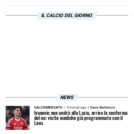
Claudio Lotito
sia stato solo una falsa
allerta o qualcosa di più serio. Intanto, il web
IL CALCIO DEL GIORNO
si è trasformato nell’ennesimo campo di
battaglia tra le due tifoserie, con
Lotito
inconsapevole protagonista di un nuovo
capitolo dell’infinita rivalità tra Roma e Lazio.
LA PLAYLIST DELLE NOSTRE TOP NEWS
NEWS
CALCIOMERCATO
9 minuti ago
Dario Bartolucci
Ivanovic non andrà alla Lazio, arriva la conferma
del no: visite mediche già programmate con il
Lens