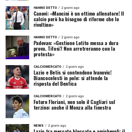
HANNO DETTO
2 giorni ago
Canovi: «Mancini è un ottimo allenatore! Il
calcio però ha bisogno di riforme che lo
rivoltino»
HANNO DETTO
2 giorni ago
Padovan: «Gestione Lotito messa a dura
prova. Tifosi? Non arretreranno con la
protesta»
CALCIOMERCATO
2 giorni ago
Lazio e Betis si contendono Ivanovic!
Biancocelesti in pole: si attende la
risposta del Benfica
CALCIOMERCATO
2 giorni ago
Futuro Floriani, non solo il Cagliari sul
terzino: anche il Monza alla finestra
NEWS
2 giorni ago
Lazio tra mercato bloccato e amichevoli: il