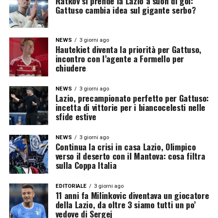
Ratkov si prende la Lazio a suon di gol:
Gattuso cambia idea sul gigante serbo?
NEWS
3 giorni ago
Hautekiet diventa la priorità per Gattuso,
incontro con l’agente a Formello per
chiudere
NEWS
3 giorni ago
Lazio, precampionato perfetto per Gattuso:
incetta di vittorie per i biancocelesti nelle
sfide estive
NEWS
3 giorni ago
Continua la crisi in casa Lazio, Olimpico
verso il deserto con il Mantova: cosa filtra
sulla Coppa Italia
EDITORIALE
3 giorni ago
11 anni fa Milinkovic diventava un giocatore
della Lazio, da oltre 3 siamo tutti un po’
vedove di Sergej