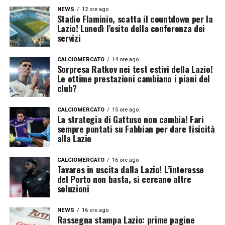
NEWS
12 ore ago
Stadio Flaminio, scatta il countdown per la
Lazio! Lunedì l’esito della conferenza dei
servizi
CALCIOMERCATO
14 ore ago
Sorpresa Ratkov nei test estivi della Lazio!
Le ottime prestazioni cambiano i piani del
club?
CALCIOMERCATO
15 ore ago
La strategia di Gattuso non cambia! Fari
sempre puntati su Fabbian per dare fisicità
alla Lazio
CALCIOMERCATO
16 ore ago
Tavares in uscita dalla Lazio! L’interesse
del Porto non basta, si cercano altre
soluzioni
NEWS
16 ore ago
Rassegna stampa Lazio: prime pagine