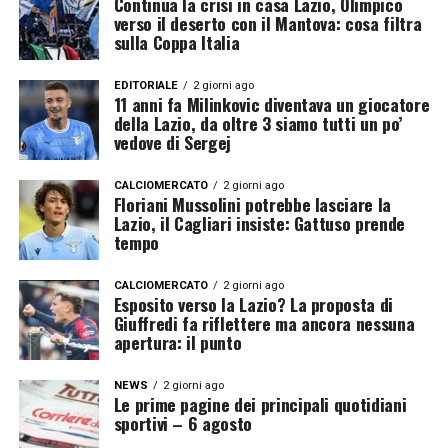
Continua la crisi in casa Lazio, Olimpico
verso il deserto con il Mantova: cosa filtra
sulla Coppa Italia
EDITORIALE
2 giorni ago
11 anni fa Milinkovic diventava un giocatore
della Lazio, da oltre 3 siamo tutti un po’
vedove di Sergej
CALCIOMERCATO
2 giorni ago
Floriani Mussolini potrebbe lasciare la
Lazio, il Cagliari insiste: Gattuso prende
tempo
CALCIOMERCATO
2 giorni ago
Esposito verso la Lazio? La proposta di
Giuffredi fa riflettere ma ancora nessuna
apertura: il punto
NEWS
2 giorni ago
Le prime pagine dei principali quotidiani
sportivi – 6 agosto