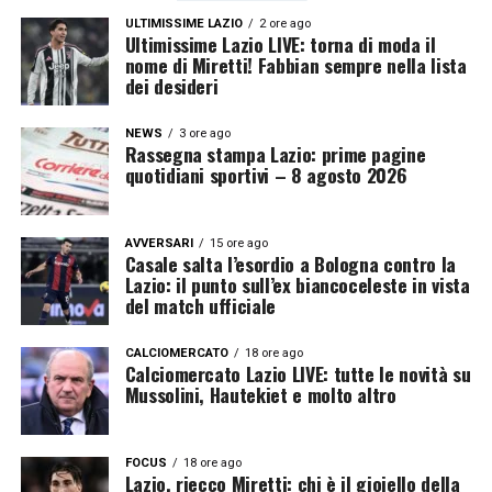
ULTIMISSIME LAZIO
2 ore ago
Ultimissime Lazio LIVE: torna di moda il
nome di Miretti! Fabbian sempre nella lista
dei desideri
NEWS
3 ore ago
Rassegna stampa Lazio: prime pagine
quotidiani sportivi – 8 agosto 2026
AVVERSARI
15 ore ago
Casale salta l’esordio a Bologna contro la
Lazio: il punto sull’ex biancoceleste in vista
del match ufficiale
CALCIOMERCATO
18 ore ago
Calciomercato Lazio LIVE: tutte le novità su
Mussolini, Hautekiet e molto altro
FOCUS
18 ore ago
Lazio, riecco Miretti: chi è il gioiello della