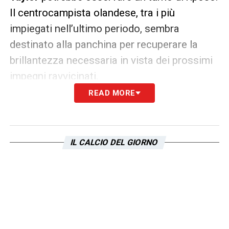
Il centrocampista olandese, tra i più
impiegati nell’ultimo periodo, sembra
destinato alla panchina per recuperare la
brillantezza necessaria in vista dei prossimi
impegni ravvicinati.
READ MORE
Ballottaggio a due per sfidare l’Inter
Senza l’ex Ajax, si apre un duello serrato per
la maglia da titolare a centrocampo. Il
IL CALCIO DEL GIORNO
tecnico biancoceleste
sta testando due
diverse soluzioni: la fisicità di
Fisayo Dele-
Bashiru
, ideale per gli inserimenti, o la
maggiore d’esperienza tattica di
Toma Basic
.
La decisione definitiva verrà presa solo dopo