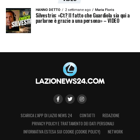
HANNO DETTO
2 settimane ago
Maria Floris
Silvestrin: «Ct? Il fatto che Guardiola sia qui a
parlarne è grazie a una persona» – VIDEO
SCARICA L’APP DI LAZIO NEWS 24
CONTATTI
REDAZIONE
PRIVACY POLICY E TRATTAMENTO DEI DATI PERSONALI
INFORMATIVA ESTESA SUI COOKIE (COOKIE POLICY)
NETWORK