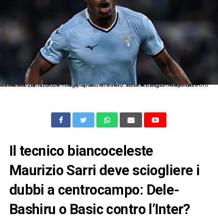
As Roma 28/12/2024 - campionato di calcio serie A / Lazio-Atalanta / foto Antonello Sammarco/Image Sport nella foto: esultanza gol Fisayo Dele-Bashiru
Il tecnico biancoceleste
Maurizio Sarri deve sciogliere i
dubbi a centrocampo: Dele-
Bashiru o Basic contro l’Inter?