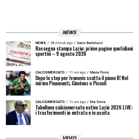
la rifinitura di domani mattina, ma il
ballottaggio tra i due è più aperto che mai.
LA PLAYLIST DELLE NOSTRE TOP NEWS
NEWS
NEWS
28 minuti ago
Dario Bartolucci
Rassegna stampa Lazio: prime pagine quotidiani
sportivi – 9 agosto 2026
CALCIOMERCATO
11 ore ago
Maria Floris
Dopo lo stop per Ivanovic scatta il piano B! Nel
mirino Pinamonti, Giménez e Piccoli
CALCIOMERCATO
11 ore ago
Elia Serra
Tabellone calciomercato estivo Lazio 2026 LIVE:
i trasferimenti in entrata e in uscita
VIDEO