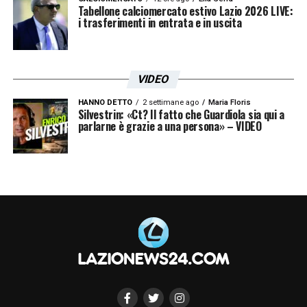
sono mai 40. Però ripeto, quest’anno il clima
Tabellone calciomercato estivo Lazio 2026 LIVE:
i trasferimenti in entrata e in uscita
di scarsa serenità ha contribuito ai pasticci
sul campo che abbiamo visto
».
VIDEO
HANNO DETTO
2 settimane ago
Maria Floris
Silvestrin: «Ct? Il fatto che Guardiola sia qui a
parlarne è grazie a una persona» – VIDEO
LEGGI L’INTERVISTA INTEGRALE DI LUCA
MOMBLANO SU CALCIONEWS24