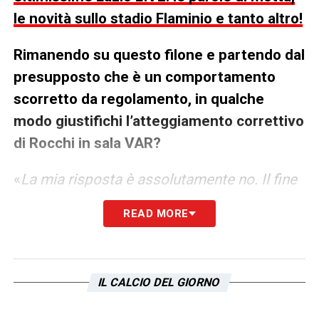
le novità sullo stadio Flaminio e tanto altro!
Rimanendo su questo filone e partendo dal
presupposto che è un comportamento
scorretto da regolamento, in qualche
modo giustifichi l’atteggiamento correttivo
di Rocchi in sala VAR?
«
La mia risposta è assolutamente no. Il fine
non giustifica il mezzo. Lasciando da parte
READ MORE
l’accusa di arbitri graditi o meno a questo a
quel club perchè una cosa del genere
aprirerebbe anche a scenari clamorosi, ma
IL CALCIO DEL GIORNO
io mi chiedo: come fa un gruppo di lavoro,
come fanno gli arbitri a sentire la fiducia e a