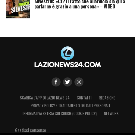
Silvestrin: «Ct? Il fatto che Guardiola sia qui a
parlarne è grazie a una persona» – VIDEO
SCARICA L’APP DI LAZIO NEWS 24
CONTATTI
REDAZIONE
PRIVACY POLICY E TRATTAMENTO DEI DATI PERSONALI
INFORMATIVA ESTESA SUI COOKIE (COOKIE POLICY)
NETWORK
Gestisci consenso