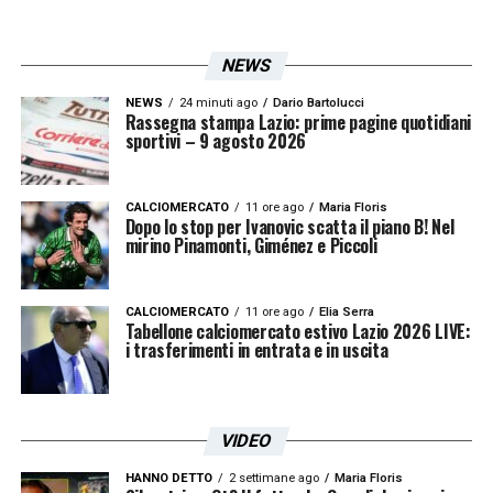
LA PLAYLIST DELLE NOSTRE TOP NEWS
NEWS
NEWS
24 minuti ago
Dario Bartolucci
Rassegna stampa Lazio: prime pagine quotidiani
sportivi – 9 agosto 2026
CALCIOMERCATO
11 ore ago
Maria Floris
Dopo lo stop per Ivanovic scatta il piano B! Nel
mirino Pinamonti, Giménez e Piccoli
CALCIOMERCATO
11 ore ago
Elia Serra
Tabellone calciomercato estivo Lazio 2026 LIVE:
i trasferimenti in entrata e in uscita
VIDEO
HANNO DETTO
2 settimane ago
Maria Floris