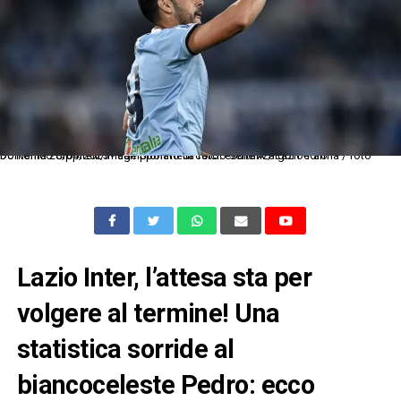
Dc Roma 28/04/2025 - campionato di calcio serie A / Lazio-Parma / foto Domenico Cippitelli/Image Sport nella foto: esultanza gol Pedro
Lazio Inter, l’attesa sta per
volgere al termine! Una
statistica sorride al
biancoceleste Pedro: ecco