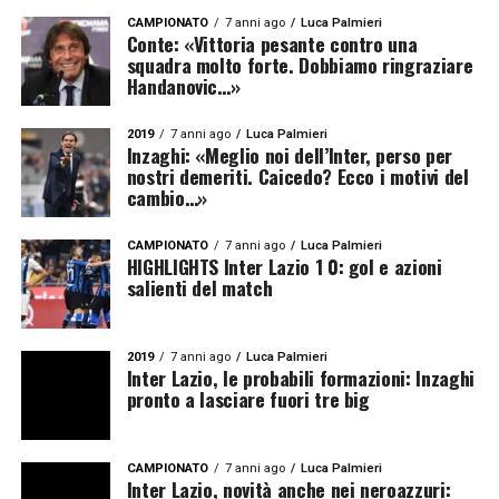
CAMPIONATO
7 anni ago
Luca Palmieri
Conte: «Vittoria pesante contro una
squadra molto forte. Dobbiamo ringraziare
Handanovic…»
2019
7 anni ago
Luca Palmieri
Inzaghi: «Meglio noi dell’Inter, perso per
nostri demeriti. Caicedo? Ecco i motivi del
cambio…»
CAMPIONATO
7 anni ago
Luca Palmieri
HIGHLIGHTS Inter Lazio 1 0: gol e azioni
salienti del match
2019
7 anni ago
Luca Palmieri
Inter Lazio, le probabili formazioni: Inzaghi
pronto a lasciare fuori tre big
CAMPIONATO
7 anni ago
Luca Palmieri
Inter Lazio, novità anche nei neroazzuri: