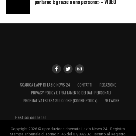
parlarne è grazie a una persona» – VIDEO
SCARICA L’APP DI LAZIO NEWS 24
CONTATTI
REDAZIONE
PRIVACY POLICY E TRATTAMENTO DEI DATI PERSONALI
INFORMATIVA ESTESA SUI COOKIE (COOKIE POLICY)
NETWORK
Gestisci consenso
Copyright 2026 © riproduzione riservata Lazio News 24 - Registro
Stampa Tribunale di Torino n. 46 del 07/09/2021 Iscritto al Registro