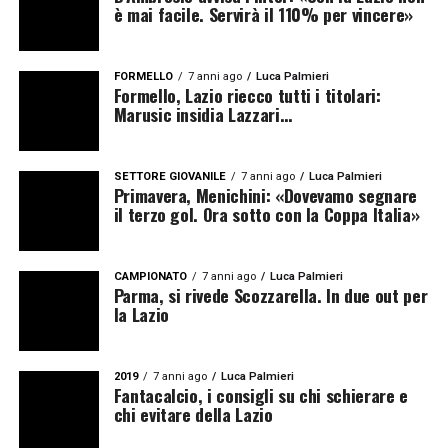
è mai facile. Servirà il 110% per vincere»
FORMELLO
7 anni ago
Luca Palmieri
Formello, Lazio riecco tutti i titolari:
Marusic insidia Lazzari…
SETTORE GIOVANILE
7 anni ago
Luca Palmieri
Primavera, Menichini: «Dovevamo segnare
il terzo gol. Ora sotto con la Coppa Italia»
CAMPIONATO
7 anni ago
Luca Palmieri
Parma, si rivede Scozzarella. In due out per
la Lazio
2019
7 anni ago
Luca Palmieri
Fantacalcio, i consigli su chi schierare e
chi evitare della Lazio