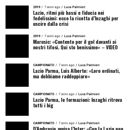
2019
7 anni ago
Luca Palmieri
Lazio, ritmi più bassi e fiducia nei
fedelissimi: ecco la ricetta d’Inzaghi per
uscire dalla crisi
2019
7 anni ago
Luca Palmieri
Marusic: «Contento per il gol davanti ai
nostri tifosi. Qui sto benissimo» – VIDEO
CAMPIONATO
7 anni ago
Luca Palmieri
Lazio Parma, Luis Alberto: «Loro ordinati,
ma dobbiamo raddoppiare»
CAMPIONATO
7 anni ago
Luca Palmieri
Lazio Parma, le formazioni: Inzaghi ritrova
tutti i big
CAMPIONATO
7 anni ago
Luca Palmieri
D’Ambrosio avvisa l’Inter: «Con la Lazio non