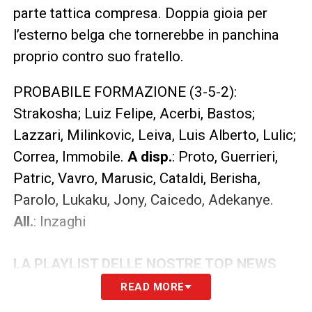
parte tattica compresa. Doppia gioia per
l’esterno belga che tornerebbe in panchina
proprio contro suo fratello.
PROBABILE FORMAZIONE (3-5-2):
Strakosha; Luiz Felipe, Acerbi, Bastos;
Lazzari, Milinkovic, Leiva, Luis Alberto, Lulic;
Correa, Immobile.
A disp.
: Proto, Guerrieri,
Patric, Vavro, Marusic, Cataldi, Berisha,
Parolo, Lukaku, Jony, Caicedo, Adekanye.
All.
: Inzaghi
LA PLAYLIST DELLE NOSTRE TOP NEWS
READ MORE