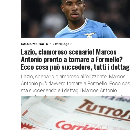
CALCIOMERCATO
7 mesi ago
Lazio, clamoroso scenario! Marcos
Antonio pronto a tornare a Formello?
Ecco cosa può succedere, tutti i dettagl
Lazio, scenario clamoroso all’orizzonte: Marcos
Antonio può davvero tornare a Formello. Ecco co
sta succedendo e i dettagli Marcos Antonio
potrebbe clamorosamente tornare alla Lazio. Il...