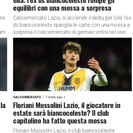
equilibri con una mossa a sorpresa
one
Calciomercato Lazio, si accende il derby per Gila: l’ex
ds biancoceleste spariglia le carte con una mossa a
Ham
sorpresa Il calciomercato di gennaio entra nel vivo...
CALCIOMERCATO
7 mesi ago
 la
Floriani Mussolini Lazio, il giocatore in
estate sarà biancoceleste? Il club
capitolino ha fatto questa mossa
Floriani Mussolini Lazio, il club biancoceleste