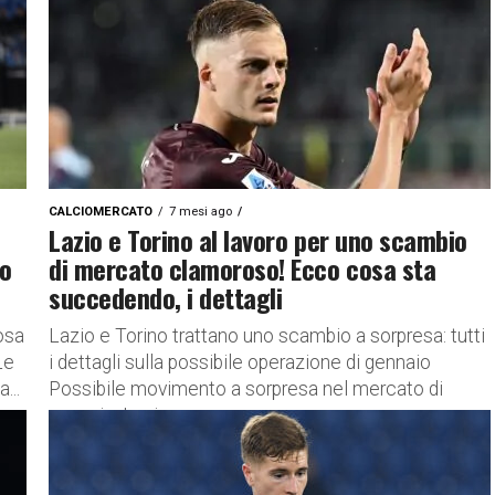
CALCIOMERCATO
7 mesi ago
Lazio e Torino al lavoro per uno scambio
vo
di mercato clamoroso! Ecco cosa sta
succedendo, i dettagli
cosa
Lazio e Torino trattano uno scambio a sorpresa: tutti
Le
i dettagli sulla possibile operazione di gennaio
...
Possibile movimento a sorpresa nel mercato di
gennaio: Lazio e...