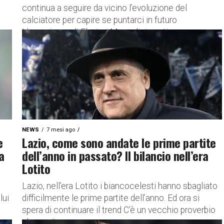
continua a seguire da vicino l’evoluzione del
calciatore per capire se puntarci in futuro
L’esperienza di Floriani Mussolini continua a...
NEWS
7 mesi ago
e
Lazio, come sono andate le prime partite
a
dell’anno in passato? Il bilancio nell’era
Lotito
Lazio, nell’era Lotito i biancocelesti hanno sbagliato
lui
difficilmente le prime partite dell’anno. Ed ora si
spera di continuare il trend C’è un vecchio proverbio
che recita...