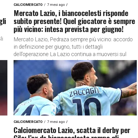
CALCIOMERCATO
7 mesi ago
Mercato Lazio, i biancocelesti risponde
gli
subito presente! Quel giocatore è sempre
più vicino: intesa prevista per giugno!
li
Mercato Lazio, Pedraza sempre più vicino: accordo
in definizione per giugno, tutti i dettagli
dell’operazione La Lazio continua a muoversi sul
mercato in entrata, concentrandosi in...
CALCIOMERCATO
7 mesi ago
Calciomercato Lazio, scatta il derby per
Gila: l’ex ds biancoceleste rompe gli