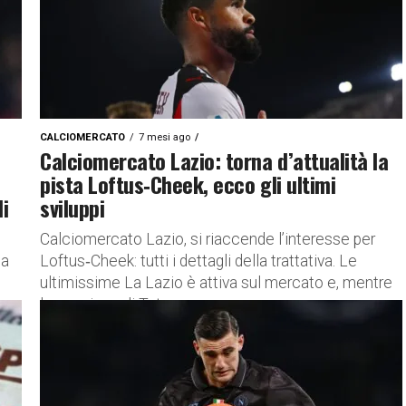
CALCIOMERCATO
7 mesi ago
Calciomercato Lazio: torna d’attualità la
pista Loftus‑Cheek, ecco gli ultimi
i
sviluppi
Calciomercato Lazio, si riaccende l’interesse per
sa
Loftus‑Cheek: tutti i dettagli della trattativa. Le
ultimissime La Lazio è attiva sul mercato e, mentre
la cessione di Taty...