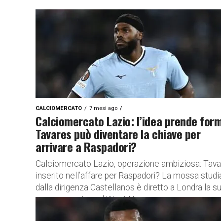
CALCIOMERCATO
7 mesi ago
Calciomercato Lazio: l’idea prende for
Tavares può diventare la chiave per
arrivare a Raspadori?
Calciomercato Lazio, operazione ambiziosa: Tava
inserito nell’affare per Raspadori? La mossa studi
dalla dirigenza Castellanos è diretto a Londra la s
nuova avventura al West Ham,...