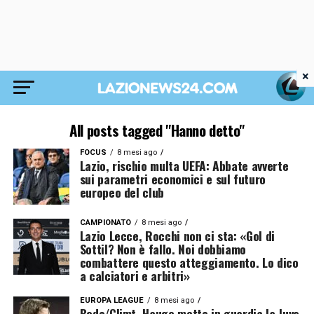
×
All posts tagged "Hanno detto"
FOCUS
8 mesi ago
Lazio, rischio multa UEFA: Abbate avverte
sui parametri economici e sul futuro
europeo del club
CAMPIONATO
8 mesi ago
Lazio Lecce, Rocchi non ci sta: «Gol di
Sottil? Non è fallo. Noi dobbiamo
combattere questo atteggiamento. Lo dico
a calciatori e arbitri»
EUROPA LEAGUE
8 mesi ago
Bodo/Glimt, Hauge mette in guardia la Juve