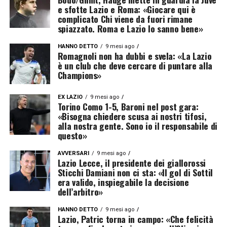
e sfotte Lazio e Roma: «Giocare qui è
complicato Chi viene da fuori rimane
spiazzato. Roma e Lazio lo sanno bene»
HANNO DETTO
9 mesi ago
Romagnoli non ha dubbi e svela: «La Lazio
è un club che deve cercare di puntare alla
Champions»
EX LAZIO
9 mesi ago
Torino Como 1-5, Baroni nel post gara:
«Bisogna chiedere scusa ai nostri tifosi,
alla nostra gente. Sono io il responsabile di
questo»
AVVERSARI
9 mesi ago
Lazio Lecce, il presidente dei giallorossi
Sticchi Damiani non ci sta: «Il gol di Sottil
era valido, inspiegabile la decisione
dell’arbitro»
HANNO DETTO
9 mesi ago
Lazio, Patric torna in campo: «Che felicità