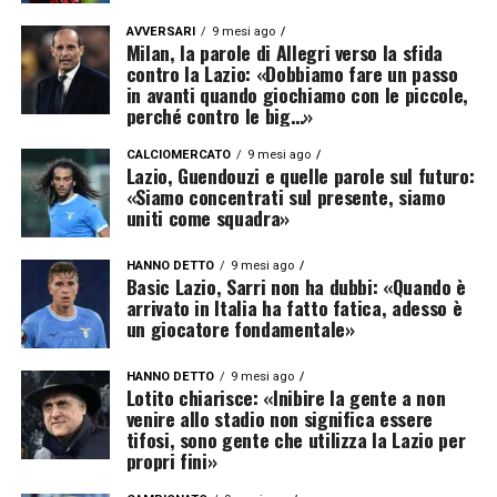
AVVERSARI
9 mesi ago
Milan, la parole di Allegri verso la sfida
contro la Lazio: «Dobbiamo fare un passo
in avanti quando giochiamo con le piccole,
perché contro le big…»
CALCIOMERCATO
9 mesi ago
Lazio, Guendouzi e quelle parole sul futuro:
«Siamo concentrati sul presente, siamo
uniti come squadra»
HANNO DETTO
9 mesi ago
Basic Lazio, Sarri non ha dubbi: «Quando è
arrivato in Italia ha fatto fatica, adesso è
un giocatore fondamentale»
HANNO DETTO
9 mesi ago
Lotito chiarisce: «Inibire la gente a non
venire allo stadio non significa essere
tifosi, sono gente che utilizza la Lazio per
propri fini»