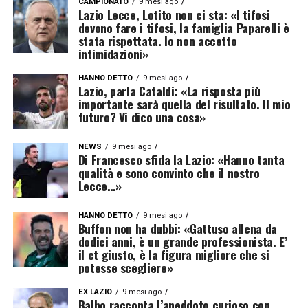
CAMPIONATO
9 mesi ago
Lazio Lecce, Lotito non ci sta: «I tifosi
devono fare i tifosi, la famiglia Paparelli è
stata rispettata. Io non accetto
intimidazioni»
HANNO DETTO
9 mesi ago
Lazio, parla Cataldi: «La risposta più
importante sarà quella del risultato. Il mio
futuro? Vi dico una cosa»
NEWS
9 mesi ago
Di Francesco sfida la Lazio: «Hanno tanta
qualità e sono convinto che il nostro
Lecce…»
HANNO DETTO
9 mesi ago
Buffon non ha dubbi: «Gattuso allena da
dodici anni, è un grande professionista. E’
il ct giusto, è la figura migliore che si
potesse scegliere»
EX LAZIO
9 mesi ago
Balbo racconta l’aneddoto curioso con