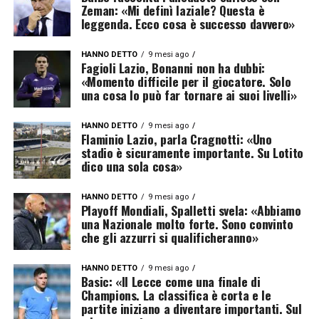
Zeman: «Mi definì laziale? Questa è
leggenda. Ecco cosa è successo davvero»
HANNO DETTO
9 mesi ago
Fagioli Lazio, Bonanni non ha dubbi:
«Momento difficile per il giocatore. Solo
una cosa lo può far tornare ai suoi livelli»
HANNO DETTO
9 mesi ago
Flaminio Lazio, parla Cragnotti: «Uno
stadio è sicuramente importante. Su Lotito
dico una sola cosa»
HANNO DETTO
9 mesi ago
Playoff Mondiali, Spalletti svela: «Abbiamo
una Nazionale molto forte. Sono convinto
che gli azzurri si qualificheranno»
HANNO DETTO
9 mesi ago
Basic: «Il Lecce come una finale di
Champions. La classifica è corta e le
partite iniziano a diventare importanti. Sul