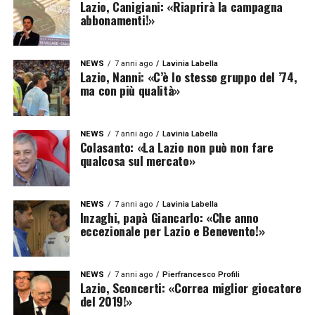
Lazio, Canigiani: «Riaprirà la campagna
abbonamenti!»
NEWS
7 anni ago
Lavinia Labella
Lazio, Nanni: «C’è lo stesso gruppo del ’74,
ma con più qualità»
NEWS
7 anni ago
Lavinia Labella
Colasanto: «La Lazio non può non fare
qualcosa sul mercato»
NEWS
7 anni ago
Lavinia Labella
Inzaghi, papà Giancarlo: «Che anno
eccezionale per Lazio e Benevento!»
NEWS
7 anni ago
Pierfrancesco Profili
Lazio, Sconcerti: «Correa miglior giocatore
del 2019!»