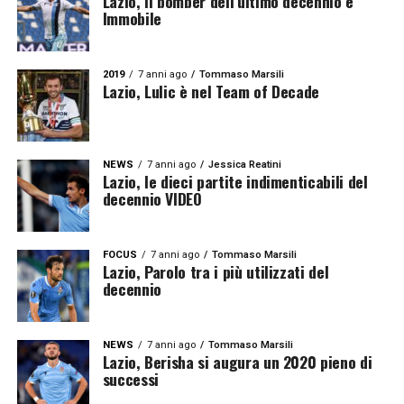
Lazio, il bomber dell’ultimo decennio è
Immobile
2019
7 anni ago
Tommaso Marsili
Lazio, Lulic è nel Team of Decade
NEWS
7 anni ago
Jessica Reatini
Lazio, le dieci partite indimenticabili del
decennio VIDEO
FOCUS
7 anni ago
Tommaso Marsili
Lazio, Parolo tra i più utilizzati del
decennio
NEWS
7 anni ago
Tommaso Marsili
Lazio, Berisha si augura un 2020 pieno di
successi