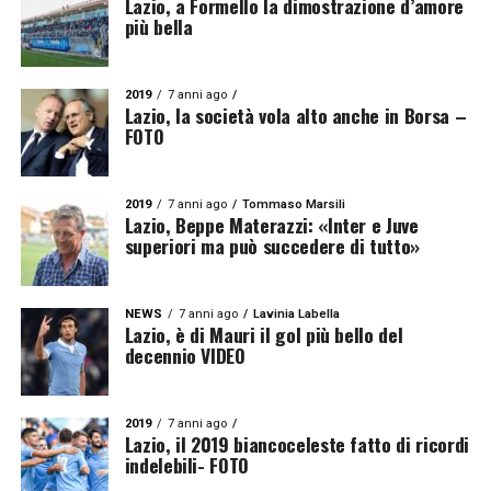
Lazio, a Formello la dimostrazione d’amore
più bella
2019
7 anni ago
Lazio, la società vola alto anche in Borsa –
FOTO
2019
7 anni ago
Tommaso Marsili
Lazio, Beppe Materazzi: «Inter e Juve
superiori ma può succedere di tutto»
NEWS
7 anni ago
Lavinia Labella
Lazio, è di Mauri il gol più bello del
decennio VIDEO
2019
7 anni ago
Lazio, il 2019 biancoceleste fatto di ricordi
indelebili- FOTO