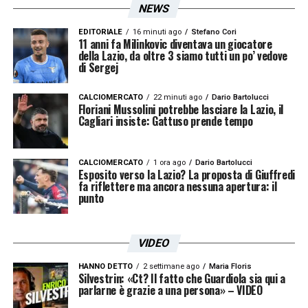
NEWS
EDITORIALE
16 minuti ago
Stefano Cori
11 anni fa Milinkovic diventava un giocatore
della Lazio, da oltre 3 siamo tutti un po’ vedove
di Sergej
Bye Bye 2019, aspetta un po’… c’è qualcosa da
ricordare
. Coppa Italia
@official_sslazio .
CALCIOMERCATO
22 minuti ago
Dario Bartolucci
Floriani Mussolini potrebbe lasciare la Lazio, il
#ForzaLazio #CMonEagles #Lazio
Cagliari insiste: Gattuso prende tempo
#LaPrimaSquadraDellaCapitale #Laziale
#CoppaItalia @lalaziosiamonoi @langolodeilaziali
CALCIOMERCATO
1 ora ago
Dario Bartolucci
Esposito verso la Lazio? La proposta di Giuffredi
@laziopress.it @lazionews24
fa riflettere ma ancora nessuna apertura: il
punto
Un post condiviso da
(@rom
Romulo Caldeira
VIDEO
LA PLAYLIST DELLE NOSTRE TOP NEWS
HANNO DETTO
2 settimane ago
Maria Floris
Silvestrin: «Ct? Il fatto che Guardiola sia qui a
parlarne è grazie a una persona» – VIDEO