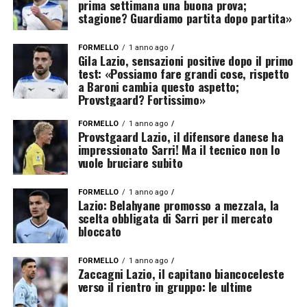
prima settimana una buona prova;
stagione? Guardiamo partita dopo partita»
FORMELLO
1 anno ago
Gila Lazio, sensazioni positive dopo il primo
test: «Possiamo fare grandi cose, rispetto
a Baroni cambia questo aspetto;
Provstgaard? Fortissimo»
FORMELLO
1 anno ago
Provstgaard Lazio, il difensore danese ha
impressionato Sarri! Ma il tecnico non lo
vuole bruciare subito
FORMELLO
1 anno ago
Lazio: Belahyane promosso a mezzala, la
scelta obbligata di Sarri per il mercato
bloccato
FORMELLO
1 anno ago
Zaccagni Lazio, il capitano biancoceleste
verso il rientro in gruppo: le ultime