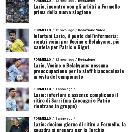
FORMELLO
12 mesi ago
Redazione
Lazio, incontro con gli arbitri a Formello
prima della nuova stagione
FORMELLO
12 mesi ago
Redazione Video
Infortuni Lazio, il punto dall’infermeria:
rientri vicini per Vecino e Belahyane, più
cautela per Patric e Gigot
FORMELLO
12 mesi ago
Redazione
Lazio, Vecino e Belahyane: nessuna
preoccupazione per lo staff biancoceleste
in vista del campionato
FORMELLO
1 anno ago
Lazio: infortuni e assenze complicano il
ritiro di Sarri (ma Zaccagni e Patric
rientrano in gruppo)
FORMELLO
1 anno ago
Lazio: decimo giorno di ritiro a Formello, la
squadra si prepara per la Turchia