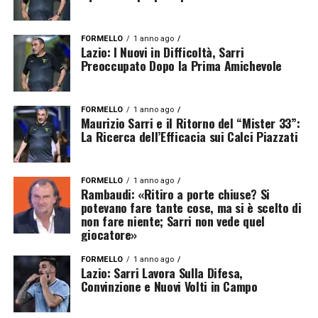
FORMELLO
1 anno ago
Lazio: I Nuovi in Difficoltà, Sarri
Preoccupato Dopo la Prima Amichevole
FORMELLO
1 anno ago
Maurizio Sarri e il Ritorno del “Mister 33”:
La Ricerca dell’Efficacia sui Calci Piazzati
FORMELLO
1 anno ago
Rambaudi: «Ritiro a porte chiuse? Si
potevano fare tante cose, ma si è scelto di
non fare niente; Sarri non vede quel
giocatore»
FORMELLO
1 anno ago
Lazio: Sarri Lavora Sulla Difesa,
Convinzione e Nuovi Volti in Campo