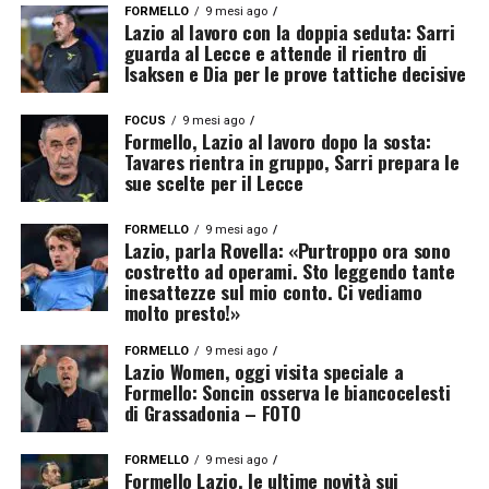
FORMELLO
9 mesi ago
Lazio al lavoro con la doppia seduta: Sarri
guarda al Lecce e attende il rientro di
Isaksen e Dia per le prove tattiche decisive
FOCUS
9 mesi ago
Formello, Lazio al lavoro dopo la sosta:
Tavares rientra in gruppo, Sarri prepara le
sue scelte per il Lecce
FORMELLO
9 mesi ago
Lazio, parla Rovella: «Purtroppo ora sono
costretto ad operami. Sto leggendo tante
inesattezze sul mio conto. Ci vediamo
molto presto!»
FORMELLO
9 mesi ago
Lazio Women, oggi visita speciale a
Formello: Soncin osserva le biancocelesti
di Grassadonia – FOTO
FORMELLO
9 mesi ago
Formello Lazio, le ultime novità sui