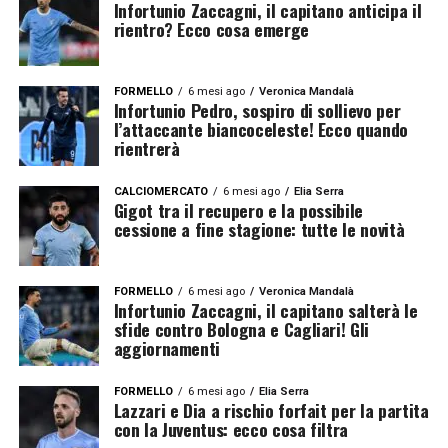
Infortunio Zaccagni, il capitano anticipa il
rientro? Ecco cosa emerge
FORMELLO
6 mesi ago
Veronica Mandalà
Infortunio Pedro, sospiro di sollievo per
l’attaccante biancoceleste! Ecco quando
rientrerà
CALCIOMERCATO
6 mesi ago
Elia Serra
Gigot tra il recupero e la possibile
cessione a fine stagione: tutte le novità
FORMELLO
6 mesi ago
Veronica Mandalà
Infortunio Zaccagni, il capitano salterà le
sfide contro Bologna e Cagliari! Gli
aggiornamenti
FORMELLO
6 mesi ago
Elia Serra
Lazzari e Dia a rischio forfait per la partita
con la Juventus: ecco cosa filtra