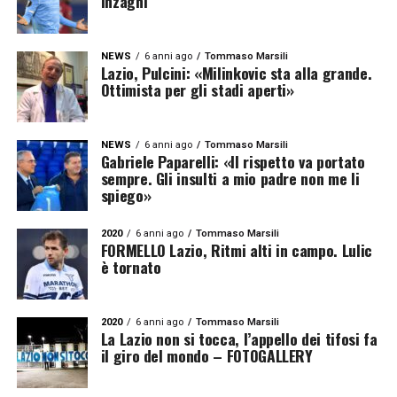
Inzaghi
NEWS
6 anni ago
Tommaso Marsili
Lazio, Pulcini: «Milinkovic sta alla grande.
Ottimista per gli stadi aperti»
NEWS
6 anni ago
Tommaso Marsili
Gabriele Paparelli: «Il rispetto va portato
sempre. Gli insulti a mio padre non me li
spiego»
2020
6 anni ago
Tommaso Marsili
FORMELLO Lazio, Ritmi alti in campo. Lulic
è tornato
2020
6 anni ago
Tommaso Marsili
La Lazio non si tocca, l’appello dei tifosi fa
il giro del mondo – FOTOGALLERY