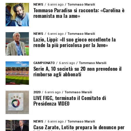
NEWS
6 anni ago
Tommaso Marsili
Tommaso Paradiso si racconta: «Carolina è
romanista ma la amo»
NEWS
6 anni ago
Tommaso Marsili
Lazio, Lippi: «Il suo gioco eccellente la
rende la più pericolosa per la Juve»
CAMPIONATO
6 anni ago
Tommaso Marsili
Serie A, 10 società su 20 non prevedono il
rimborso agli abbonati
2020
6 anni ago
Tommaso Marsili
LIVE FIGC, terminato il Comitato di
Presidenza VIDEO
NEWS
6 anni ago
Tommaso Marsili
Caso Zarate, Lotito prepara le denunce per