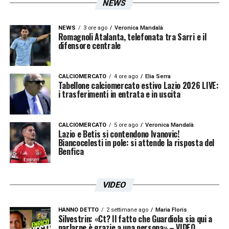
NEWS
NEWS
3 ore ago
Veronica Mandalà
Romagnoli Atalanta, telefonata tra Sarri e il
difensore centrale
CALCIOMERCATO
4 ore ago
Elia Serra
Tabellone calciomercato estivo Lazio 2026 LIVE:
i trasferimenti in entrata e in uscita
CALCIOMERCATO
5 ore ago
Veronica Mandalà
Lazio e Betis si contendono Ivanovic!
Biancocelesti in pole: si attende la risposta del
Benfica
VIDEO
HANNO DETTO
2 settimane ago
Maria Floris
Silvestrin: «Ct? Il fatto che Guardiola sia qui a
parlarne è grazie a una persona» – VIDEO