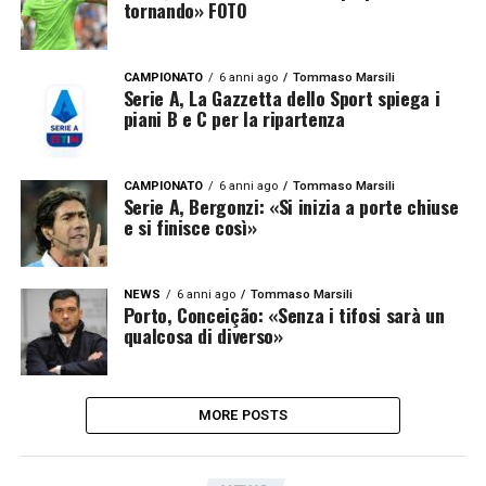
tornando» FOTO
CAMPIONATO
6 anni ago
Tommaso Marsili
Serie A, La Gazzetta dello Sport spiega i
piani B e C per la ripartenza
CAMPIONATO
6 anni ago
Tommaso Marsili
Serie A, Bergonzi: «Si inizia a porte chiuse
e si finisce così»
NEWS
6 anni ago
Tommaso Marsili
Porto, Conceição: «Senza i tifosi sarà un
qualcosa di diverso»
MORE POSTS