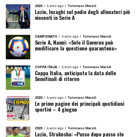
2020
6 anni ago
Tommaso Marsili
Lazio, Inzaghi sul podio degli allenatori più
vincenti in Serie A
CAMPIONATO
6 anni ago
Tommaso Marsili
Serie A, Nanni: «Solo il Governo può
modificare la questione quarantena»
COPPA ITALIA
6 anni ago
Tommaso Marsili
Coppa Italia, anticipata la data delle
Semifinali di ritorno
2020
6 anni ago
Tommaso Marsili
Le prime pagine dei principali quotidiani
sportivi – 4 giugno
2020
6 anni ago
Tommaso Marsili
Lazio, Strakosha: «Passo dopo passo sto