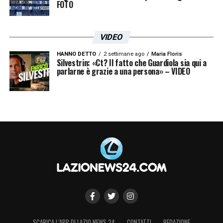
FOTO
VIDEO
HANNO DETTO
2 settimane ago
Maria Floris
Silvestrin: «Ct? Il fatto che Guardiola sia qui a
parlarne è grazie a una persona» – VIDEO
SCARICA L’APP DI LAZIO NEWS 24
CONTATTI
REDAZIONE