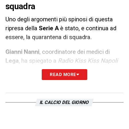
squadra
Uno degli argomenti più spinosi di questa
ripresa della
Serie A
è stato, e continua ad
essere, la quarantena di squadra.
Gianni Nanni
, coordinatore dei medici di
Lega
, ha spiegato a
Radio Kiss Kiss Napoli
come eventualmente si possa modificare la
READ MORE
situazione: «
La quarantena resta un nodo
critico, solo il governo può modificare
questa cosa. Per farlo serve che i dati del
IL CALCIO DEL GIORNO
contagio siano davvero buoni. Se ci sarà un
positivo, durante un campionato, vuol dire
mettere in quarantena tutta la squadra che