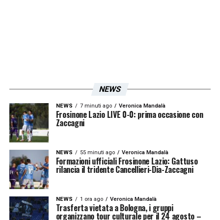
rischia di non giocare per 5 gare. La
Federazione sta preparando delle soluzioni
alternative. Se si blocca il campionato si
dovranno attuare il piano B o quello C.
Speriamo non accada nulla
».
NEWS
Iscriviti gratis alla nostra
NEWS
7 minuti ago
Veronica Mandalà
Frosinone Lazio LIVE 0-0: prima occasione con
Newsletter
Zaccagni
NEWS
55 minuti ago
Veronica Mandalà
ISCRIVIMI
Formazioni ufficiali Frosinone Lazio: Gattuso
rilancia il tridente Cancellieri-Dia-Zaccagni
Accetto la
Privacy Policy
NEWS
1 ora ago
Veronica Mandalà
LA PLAYLIST DELLE NOSTRE TOP NEWS
Trasferta vietata a Bologna, i gruppi
organizzano tour culturale per il 24 agosto –