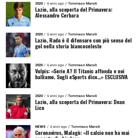
2020
6 anni ago
Tommaso Marsili
Lazio, alla scoperta del Primavera:
Alessandro Cerbara
2020
6 anni ago
Tommaso Marsili
Lazio, Radu è il difensore con più senso del
gol nella storia biancoceleste
2020
6 anni ago
Tommaso Marsili
Vulpis: «Serie A? Il Titanic affonda e noi
balliamo. Sugli eSports dico…» ESCLUSIVA
2020
6 anni ago
Tommaso Marsili
Lazio, alla scoperta del Primavera: Dean
Lico
NEWS
6 anni ago
Tommaso Marsili
Coronavirus, Malagò: «Il calcio non ha mai