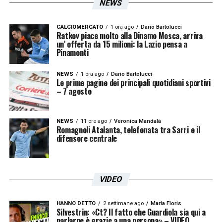
NEWS
CALCIOMERCATO
1 ora ago
Dario Bartolucci
Ratkov piace molto alla Dinamo Mosca, arriva
un’ offerta da 15 milioni: la Lazio pensa a
Pinamonti
NEWS
1 ora ago
Dario Bartolucci
Le prime pagine dei principali quotidiani sportivi
– 7 agosto
NEWS
11 ore ago
Veronica Mandalà
Romagnoli Atalanta, telefonata tra Sarri e il
difensore centrale
VIDEO
HANNO DETTO
2 settimane ago
Maria Floris
Silvestrin: «Ct? Il fatto che Guardiola sia qui a
parlarne è grazie a una persona» – VIDEO