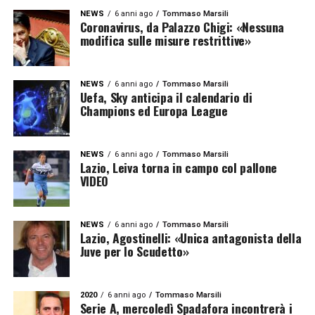
NEWS
6 anni ago
Tommaso Marsili
Coronavirus, da Palazzo Chigi: «Nessuna
modifica sulle misure restrittive»
NEWS
6 anni ago
Tommaso Marsili
Uefa, Sky anticipa il calendario di
Champions ed Europa League
NEWS
6 anni ago
Tommaso Marsili
Lazio, Leiva torna in campo col pallone
VIDEO
NEWS
6 anni ago
Tommaso Marsili
Lazio, Agostinelli: «Unica antagonista della
Juve per lo Scudetto»
2020
6 anni ago
Tommaso Marsili
Serie A, mercoledì Spadafora incontrerà i