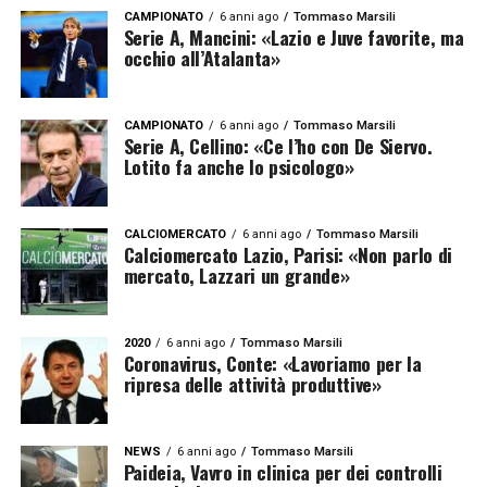
CAMPIONATO
6 anni ago
Tommaso Marsili
Serie A, Mancini: «Lazio e Juve favorite, ma
occhio all’Atalanta»
CAMPIONATO
6 anni ago
Tommaso Marsili
Serie A, Cellino: «Ce l’ho con De Siervo.
Lotito fa anche lo psicologo»
CALCIOMERCATO
6 anni ago
Tommaso Marsili
Calciomercato Lazio, Parisi: «Non parlo di
mercato, Lazzari un grande»
2020
6 anni ago
Tommaso Marsili
Coronavirus, Conte: «Lavoriamo per la
ripresa delle attività produttive»
NEWS
6 anni ago
Tommaso Marsili
Paideia, Vavro in clinica per dei controlli