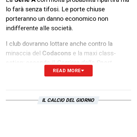
lo farà senza tifosi. Le porte chiuse
porteranno un danno economico non
indifferente alle società.
I club dovranno lottare anche contro la
minaccia del
Codacons
e la maxi class-
action: secondo il
Corriere dello Sport
,
READ MORE
l’associazione vorrebbe difendere i diritti dei
consumatori che non potranno usufruire
dell’abbonamento sottoscritto in
precedenza. Molte squadre però non
IL CALCIO DEL GIORNO
prevedono alcun rimborso e quindi sarà
scontro tra le parti.