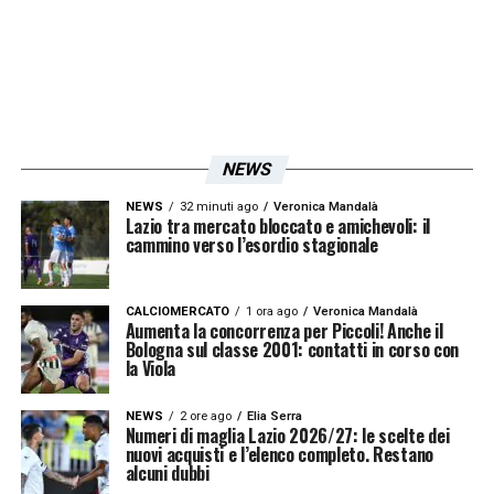
Iscriviti gratis alla nostra
Newsletter
ISCRIVIMI
NEWS
Accetto la
Privacy Policy
NEWS
32 minuti ago
Veronica Mandalà
Lazio tra mercato bloccato e amichevoli: il
cammino verso l’esordio stagionale
LA PLAYLIST DELLE NOSTRE TOP NEWS
CALCIOMERCATO
1 ora ago
Veronica Mandalà
Aumenta la concorrenza per Piccoli! Anche il
Bologna sul classe 2001: contatti in corso con
la Viola
NEWS
2 ore ago
Elia Serra
Numeri di maglia Lazio 2026/27: le scelte dei
nuovi acquisti e l’elenco completo. Restano
alcuni dubbi