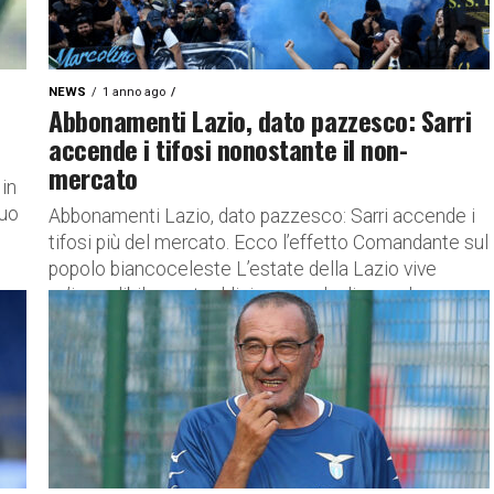
NEWS
1 anno ago
Abbonamenti Lazio, dato pazzesco: Sarri
accende i tifosi nonostante il non-
mercato
 in
suo
Abbonamenti Lazio, dato pazzesco: Sarri accende i
tifosi più del mercato. Ecco l’effetto Comandante sul
popolo biancoceleste L’estate della Lazio vive
un’incredibile contraddizione, un dualismo che...