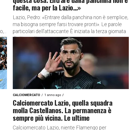
facile, ma per la Lazio…»
Lazio, Pedro: «Entrare dalla panchina non è semplice,
ma bisogna sempre farsi trovare pronti». Le parole
,...
particolari dell’attaccante È iniziata la terza giornata
di ritiro estivo...
CALCIOMERCATO
1 anno ago
Calciomercato Lazio, quella squadra
molla Castellanos. La permanenza è
sempre più vicina. Le ultime
Calciomercato Lazio, niente Flamengo per