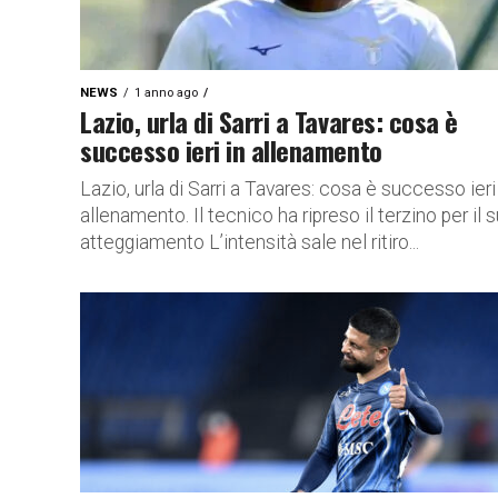
NEWS
1 anno ago
Lazio, urla di Sarri a Tavares: cosa è
successo ieri in allenamento
Lazio, urla di Sarri a Tavares: cosa è successo ieri
allenamento. Il tecnico ha ripreso il terzino per il 
atteggiamento L’intensità sale nel ritiro...