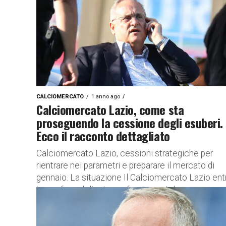
CALCIOMERCATO
1 anno ago
Calciomercato Lazio, come sta
proseguendo la cessione degli esuberi.
Ecco il racconto dettagliato
Calciomercato Lazio, cessioni strategiche per
rientrare nei parametri e preparare il mercato di
gennaio. La situazione Il Calciomercato Lazio ent
in una fase delicata ma fondamentale...