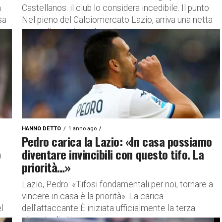
a
Castellanos: il club lo considera incedibile. Il punto
sa
Nel pieno del Calciomercato Lazio, arriva una netta
presa di posizione da parte...
HANNO DETTO
1 anno ago
Pedro carica la Lazio: «In casa possiamo
o
diventare invincibili con questo tifo. La
priorità…»
Lazio, Pedro: «Tifosi fondamentali per noi, tornare a
vincere in casa è la priorità». La carica
l
dell’attaccante È iniziata ufficialmente la terza
giornata di ritiro per...