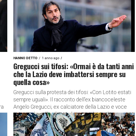
HANNO DETTO
1 anno ago
Gregucci sui tifosi: «Ormai è da tanti anni
che la Lazio deve imbattersi sempre su
quella cosa»
Gregucci sulla protesta dei tifosi: «Con Lotito estati
sempre uguali». Il racconto dell’ex biancoceleste
ra
Angelo Gregucci, ex calciatore della Lazio e voce
autorevole nell’ambiente biancoceleste, è...