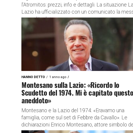
l’Atromitos: prezzi, info e dettagli. La situazione L
Lazio ha ufficializzato con un comunicato la mes
in vendita dei...
HANNO DETTO
1 anno ago
Montesano sulla Lazio: «Ricordo lo
Scudetto del 1974. Mi è capitato quest
aneddoto»
Montesano e la Lazio del 1974: «Eravamo una
famiglia, come sul set di Febbre da Cavallo». Le
dichiarazioni Enrico Montesano, attore simbolo de
cinema italiano e...