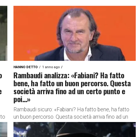
HANNO DETTO
1 anno ago
o
Rambaudi analizza: «Fabiani? Ha fatto
bene, ha fatto un buon percorso. Questa
e
società arriva fino ad un certo punto e
poi…»
Rambaudi sicuro: «Fabiani? Ha fatto bene, ha fatto
ato
un buon percorso. Questa società arriva fino ad un
certo punto e poi…». Le parole Durante un
intervento...