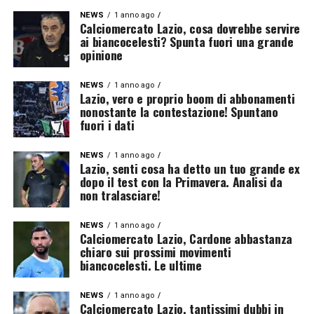
NEWS
1 anno ago
Calciomercato Lazio, cosa dovrebbe servire
ai biancocelesti? Spunta fuori una grande
opinione
NEWS
1 anno ago
Lazio, vero e proprio boom di abbonamenti
nonostante la contestazione! Spuntano
fuori i dati
NEWS
1 anno ago
Lazio, senti cosa ha detto un tuo grande ex
dopo il test con la Primavera. Analisi da
non tralasciare!
NEWS
1 anno ago
Calciomercato Lazio, Cardone abbastanza
chiaro sui prossimi movimenti
biancocelesti. Le ultime
NEWS
1 anno ago
Calciomercato Lazio, tantissimi dubbi in