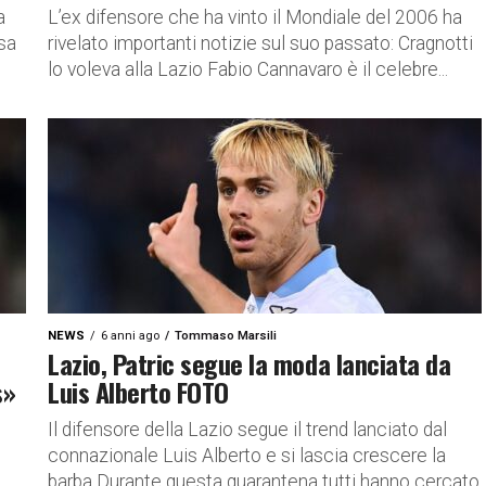
a
L’ex difensore che ha vinto il Mondiale del 2006 ha
esa
rivelato importanti notizie sul suo passato: Cragnotti
lo voleva alla Lazio Fabio Cannavaro è il celebre...
NEWS
6 anni ago
Tommaso Marsili
Lazio, Patric segue la moda lanciata da
s»
Luis Alberto FOTO
Il difensore della Lazio segue il trend lanciato dal
connazionale Luis Alberto e si lascia crescere la
barba Durante questa quarantena tutti hanno cercato