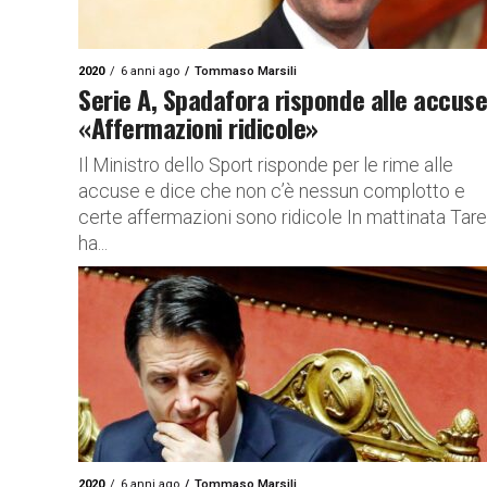
2020
6 anni ago
Tommaso Marsili
Serie A, Spadafora risponde alle accuse
«Affermazioni ridicole»
Il Ministro dello Sport risponde per le rime alle
accuse e dice che non c’è nessun complotto e
certe affermazioni sono ridicole In mattinata Tare
ha...
2020
6 anni ago
Tommaso Marsili