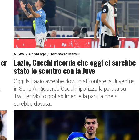
NEWS
6 anni ago
Tommaso Marsili
per
Lazio, Cucchi ricorda che oggi ci sarebbe
stato lo scontro con la Juve
Oggi la Lazio avrebbe dovuto affrontare la Juventus
a
in Serie A: Riccardo Cucchi ipotizza la partita su
Twitter Molto probabilmente la partita che si
sarebbe dovuta...