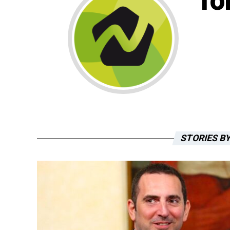
To
STORIES B