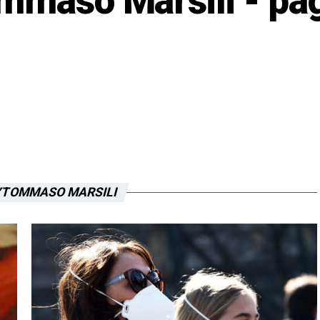
mmaso Marsili - pa
YTOMMASO MARSILI