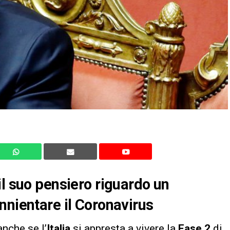
il suo pensiero riguardo un
nnientare il Coronavirus
anche se l’
Italia
si appresta a vivere la
Fase 2
di