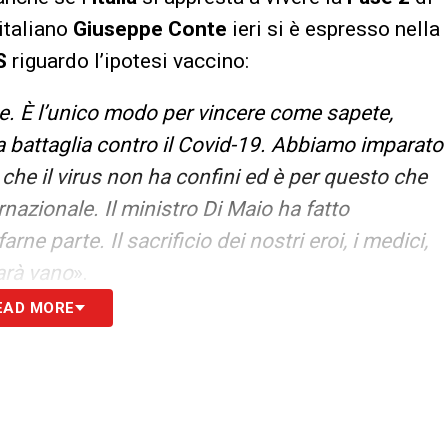
italiano
Giuseppe Conte
ieri si è espresso nella
S
riguardo l’ipotesi vaccino:
e. È l’unico modo per vincere come sapete,
esta battaglia contro il Covid-19. Abbiamo imparato
o che il virus non ha confini ed è per questo che
azionale. Il ministro Di Maio ha fatto
rne parte. Il sacrificio dei nostri eroi, i medici,
sarà vano
».
EAD MORE
 alla nostra Newsletter
ISCRIVIMI