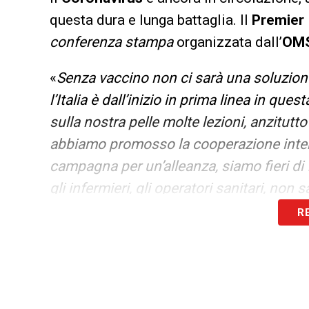
questa dura e lunga battaglia. Il
Premier
conferenza stampa
organizzata dall’
OM
«
Senza vaccino non ci sarà una soluzion
l’Italia è dall’inizio in prima linea in qu
sulla nostra pelle molte lezioni, anzitutt
abbiamo promosso la cooperazione intern
campagna per un’alleanza, siamo fieri di fa
gli infermieri, gli operatori sanitari, non 
R
Iscriviti gratis