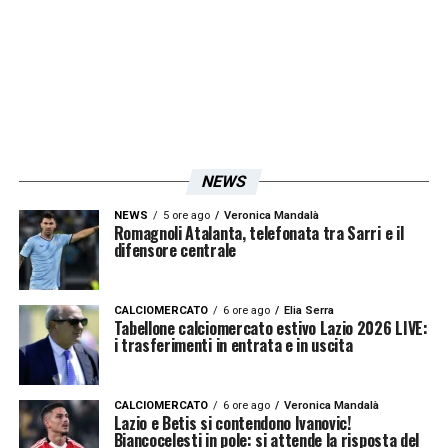
Trabzonspor
per poterlo portare a
Roma
.
Iscriviti gratis alla nostra
Newsletter
NEWS
ISCRIVIMI
Accetto la
Privacy Policy
NEWS
5 ore ago
Veronica Mandalà
Romagnoli Atalanta, telefonata tra Sarri e il
difensore centrale
LA PLAYLIST DELLE NOSTRE TOP NEWS
CALCIOMERCATO
6 ore ago
Elia Serra
Tabellone calciomercato estivo Lazio 2026 LIVE:
i trasferimenti in entrata e in uscita
CALCIOMERCATO
6 ore ago
Veronica Mandalà
Lazio e Betis si contendono Ivanovic!
Biancocelesti in pole: si attende la risposta del