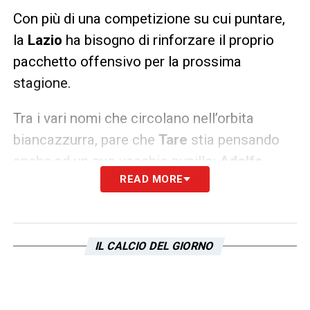
Con più di una competizione su cui puntare,
la
Lazio
ha bisogno di rinforzare il proprio
pacchetto offensivo per la prossima
stagione.
Tra i vari nomi che circolano nell’orbita
biancazzurra, pare che
Tare
stia pensando
anche ad un suo vecchio pupillo:
Adolfo
READ MORE
Gaich
. Per il quotidiano spagnolo
AS
, la
società capitolina avrebbe messo
nuovamente nel mirino il classe ’99 del
San
Lorenzo
. Attualmente gli argentini valutano il
IL CALCIO DEL GIORNO
cartellino del giovane €10mln, ma la
Lazio
deve battere la concorrenza del