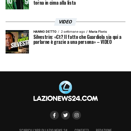
torna in cima alla lista
si fece male Nesta. Con Sandro bastava un
niente per capirci, a livello individuale
VIDEO
arrivavamo dove gli altri non
arrivavano
».
HANNO DETTO
2 settimane ago
Maria Floris
Silvestrin: «Ct? Il fatto che Guardiola sia qui a
parlarne è grazie a una persona» – VIDEO
Iscriviti gratis alla nostra
Newsletter
ISCRIVIMI
Accetto la
Privacy Policy
LA PLAYLIST DELLE NOSTRE TOP NEWS
SCARICA L’APP DI LAZIO NEWS 24
CONTATTI
REDAZIONE