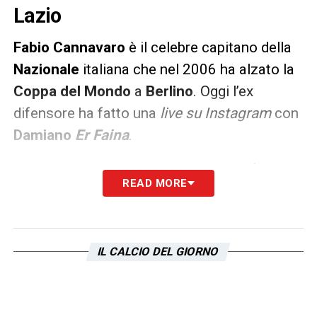
Lazio
Fabio Cannavaro
è il celebre capitano della
Nazionale
italiana che nel 2006 ha alzato la
Coppa del Mondo
a
Berlino
. Oggi l’ex
difensore ha fatto una
live su Instagram
con
Damiano
Er Faina
.
I due hanno parlato anche di
Lazio
: «
É
una
READ MORE
sorpresa ha fatto dei buonissimi risultati e
messo un po’ di pepe al culo alla Juventus.
Questo è importante per il campionato.
IL CALCIO DEL GIORNO
Penso che i bianconeri rimangano però
superiori e che dipenderà tutto da loro.
L’Inter è indietro nonostante abbia speso