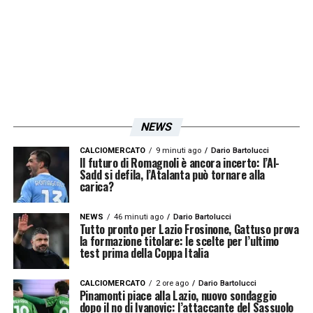
tanto sul mercato. Immobile è un vero
bomber, ma con me in campo non li avrebbe
mai fatti tutti quei gol (ride ndr). Migliorato
tantissimo, è ideale per un allenatore che
vuole giocare in profondità. Io in
biancoceleste? Con la Lazio ci fu qualcosa
NEWS
all’epoca di Cragnotti che aveva buoni
CALCIOMERCATO
9 minuti ago
Dario Bartolucci
rapporti con Tanzi. Ebbi una possibilità
Il futuro di Romagnoli è ancora incerto: l’Al-
Sadd si defila, l’Atalanta può tornare alla
conceta di andare alla Roma ma poi non se
carica?
ne fece nulla. L’infortunio di Nesta al
NEWS
46 minuti ago
Dario Bartolucci
Mondiale? Con Alessandro ho giocato tanti
Tutto pronto per Lazio Frosinone, Gattuso prova
la formazione titolare: le scelte per l’ultimo
anni in Nazionale. La coppia
Cannavaro-
test prima della Coppa Italia
Nesta
era un belvedere. Però con Marco
CALCIOMERCATO
2 ore ago
Dario Bartolucci
(Materazzi ndr) avevo giocato all’Inter, lo
Pinamonti piace alla Lazio, nuovo sondaggio
dopo il no di Ivanovic: l’attaccante del Sassuolo
conoscevo, quindi ero sereno anche quando