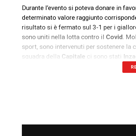
Durante l’evento si poteva donare in favo
determinato valore raggiunto corrisponde
risultato si è fermato sul 3-1 per i giallo
sono uniti nella lotta contro il
Covid
. Mo
sport, sono intervenuti per sostenere la 
squadra della
Capitale
ci sono stati
Inza
Cristian De Sica
,
Parolo
,
Mattia Briga
, m
R
totale sono stati raccolti €21’052.
Iscriviti gratis
Accet