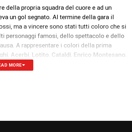
re della propria squadra del cuore e ad un
va un gol segnato. Al termine della gara il
rossi, ma a vincere sono stati tutti coloro che si
lti personaggi famosi, dello spettacolo e dello
causa. A rappresentare i colori della prima
ghi
,
Acerbi
,
Lotito
,
Cataldi
,
Enrico Montesano
,
a anche
Noemi Visentin
e
Martina Santoro
. In
EAD MORE
 alla nostra Newsletter
ISCRIVIMI
to la
Privacy Policy