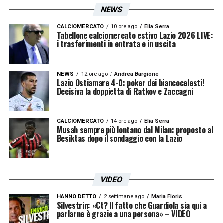
NEWS
CALCIOMERCATO
10 ore ago
Elia Serra
Tabellone calciomercato estivo Lazio 2026 LIVE:
i trasferimenti in entrata e in uscita
NEWS
12 ore ago
Andrea Bargione
Lazio Ostiamare 4-0: poker dei biancocelesti!
Decisiva la doppietta di Ratkov e Zaccagni
CALCIOMERCATO
14 ore ago
Elia Serra
Musah sempre più lontano dal Milan: proposto al
Besiktas dopo il sondaggio con la Lazio
VIDEO
HANNO DETTO
2 settimane ago
Maria Floris
Silvestrin: «Ct? Il fatto che Guardiola sia qui a
parlarne è grazie a una persona» – VIDEO