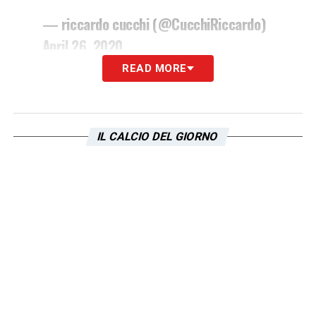
— riccardo cucchi (@CucchiRiccardo)
April 26, 2020
READ MORE
Iscriviti gratis alla nostra
Newsletter
IL CALCIO DEL GIORNO
ISCRIVIMI
Accetto la
Privacy Policy
LA PLAYLIST DELLE NOSTRE TOP NEWS