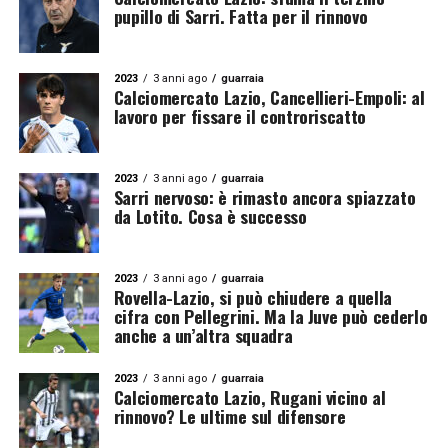
pupillo di Sarri. Fatta per il rinnovo
2023
3 anni ago
guarraia
Calciomercato Lazio, Cancellieri-Empoli: al
lavoro per fissare il controriscatto
2023
3 anni ago
guarraia
Sarri nervoso: è rimasto ancora spiazzato
da Lotito. Cosa è successo
2023
3 anni ago
guarraia
Rovella-Lazio, si può chiudere a quella
cifra con Pellegrini. Ma la Juve può cederlo
anche a un’altra squadra
2023
3 anni ago
guarraia
Calciomercato Lazio, Rugani vicino al
rinnovo? Le ultime sul difensore