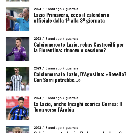
2023
3 anni ago
guarraia
Lazio Primavera, ecco il calendario
ufficiale dalla 1ª alla 3ª giornata
2023
3 anni ago
guarraia
Calciomercato Lazio, rebus Castrovilli per
la Fiorentina: rinnovo o cessione?
2023
3 anni ago
guarraia
Calciomercato Lazio, D’Agostino: «Rovella?
Con Sarri potrebbe…»
2023
3 anni ago
guarraia
Ex Lazio, anche Inzaghi scarica Correa: Il
Tucu verso l’Arabia
2023
3 anni ago
guarraia