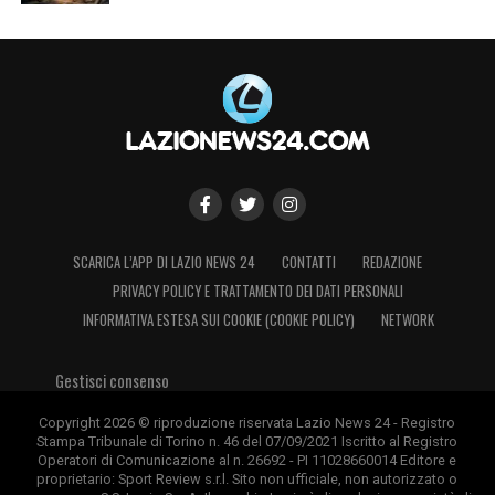
SCARICA L’APP DI LAZIO NEWS 24
CONTATTI
REDAZIONE
PRIVACY POLICY E TRATTAMENTO DEI DATI PERSONALI
INFORMATIVA ESTESA SUI COOKIE (COOKIE POLICY)
NETWORK
Gestisci consenso
Copyright 2026 © riproduzione riservata Lazio News 24 - Registro
Stampa Tribunale di Torino n. 46 del 07/09/2021 Iscritto al Registro
Operatori di Comunicazione al n. 26692 - PI 11028660014 Editore e
proprietario: Sport Review s.r.l. Sito non ufficiale, non autorizzato o