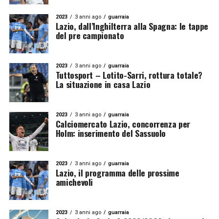
2023
3 anni ago
guarraia
Lazio, dall’Inghilterra alla Spagna: le tappe
del pre campionato
2023
3 anni ago
guarraia
Tuttosport – Lotito-Sarri, rottura totale?
La situazione in casa Lazio
2023
3 anni ago
guarraia
Calciomercato Lazio, concorrenza per
Holm: inserimento del Sassuolo
2023
3 anni ago
guarraia
Lazio, il programma delle prossime
amichevoli
2023
3 anni ago
guarraia