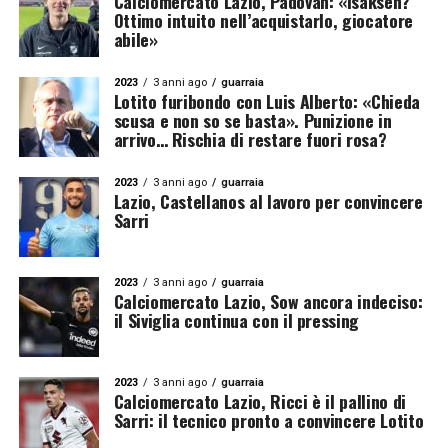
Calciomercato Lazio, Padovan: «Isaksen?
Ottimo intuito nell’acquistarlo, giocatore
abile»
2023
3 anni ago
guarraia
Lotito furibondo con Luis Alberto: «Chieda
scusa e non so se basta». Punizione in
arrivo… Rischia di restare fuori rosa?
2023
3 anni ago
guarraia
Lazio, Castellanos al lavoro per convincere
Sarri
2023
3 anni ago
guarraia
Calciomercato Lazio, Sow ancora indeciso:
il Siviglia continua con il pressing
2023
3 anni ago
guarraia
Calciomercato Lazio, Ricci è il pallino di
Sarri: il tecnico pronto a convincere Lotito