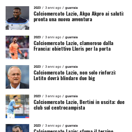
2023
3 anni ago
guarraia
Calciomercato Lazio, Akpa Akpro ai saluti:
pronta una nuova avventura
2023
3 anni ago
guarraia
Calciomercato Lazio, clamoroso dalla
Francia: obiettivo Lloris per la porta
2023
3 anni ago
guarraia
Calciomercato Lazio, non solo rinforzi:
Lotito dovrà blindare due big
2023
3 anni ago
guarraia
Calciomercato Lazio, Bertini in uscita: due
club sul centrocampista
2023
3 anni ago
guarraia
Calciomercato Lazio: sfuma il terzino