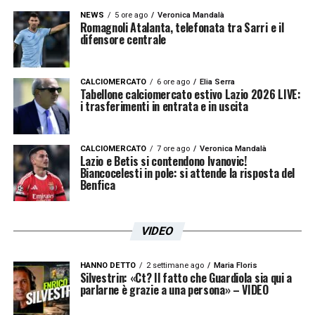
NEWS
5 ore ago
Veronica Mandalà
Romagnoli Atalanta, telefonata tra Sarri e il
difensore centrale
CALCIOMERCATO
6 ore ago
Elia Serra
Tabellone calciomercato estivo Lazio 2026 LIVE:
i trasferimenti in entrata e in uscita
CALCIOMERCATO
7 ore ago
Veronica Mandalà
Lazio e Betis si contendono Ivanovic!
Biancocelesti in pole: si attende la risposta del
Benfica
VIDEO
HANNO DETTO
2 settimane ago
Maria Floris
Silvestrin: «Ct? Il fatto che Guardiola sia qui a
parlarne è grazie a una persona» – VIDEO