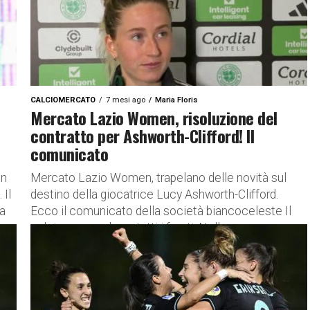
CALCIOMERCATO
7 mesi ago
Maria Floris
Mercato Lazio Women, risoluzione del
contratto per Ashworth-Clifford! Il
comunicato
in
Mercato Lazio Women, trapelano delle novità sul
 Il
destino della giocatrice Lucy Ashworth-Clifford.
ta
Ecco il comunicato della società biancoceleste Il
calcio sorprende su tutti i fronti. Nella...