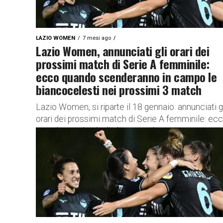
LAZIO WOMEN
7 mesi ago
Lazio Women, annunciati gli orari dei
prossimi match di Serie A femminile:
ecco quando scenderanno in campo le
biancocelesti nei prossimi 3 match
Lazio Women, si riparte il 18 gennaio: annunciati g
orari dei prossimi match di Serie A femminile: ec
quando toccherà alle biancocelesti La FIGC
Femminile ha...