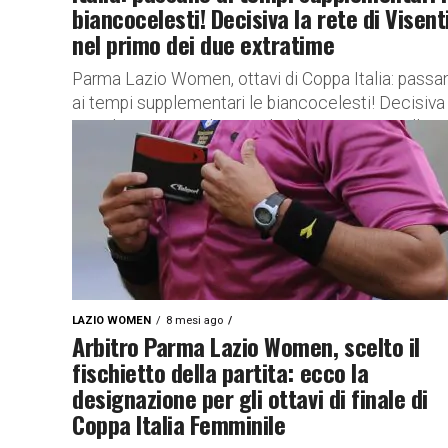
biancocelesti! Decisiva la rete di Visent
nel primo dei due extratime
Parma Lazio Women, ottavi di Coppa Italia: passa
ai tempi supplementari le biancocelesti! Decisiva 
rete di Visentin nel primo dei due extratime Allo
Stadio Ennio...
LAZIO WOMEN
8 mesi ago
Arbitro Parma Lazio Women, scelto il
fischietto della partita: ecco la
designazione per gli ottavi di finale di
Coppa Italia Femminile