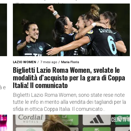
all’attesissimo match tra...
LAZIO WOMEN
7 mesi ago
Maria Floris
Biglietti Lazio Roma Women, svelate le
modalità d’acquisto per la gara di Coppa
Italia! Il comunicato
à e
Biglietti Lazio Roma Women, sono state rese note
tutte le info in merito alla vendita dei tagliandi per la
sfida in ottica Coppa Italia. Il comunicato...