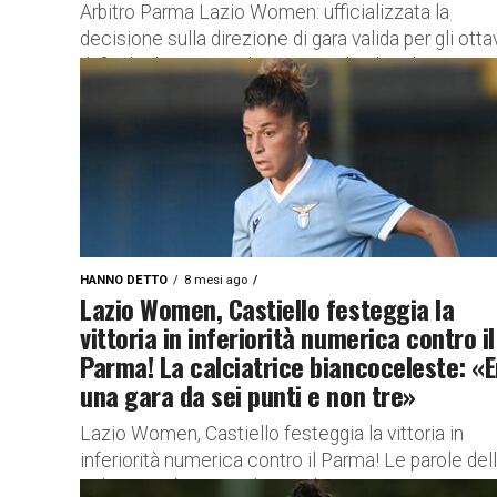
Arbitro Parma Lazio Women: ufficializzata la
decisione sulla direzione di gara valida per gli otta
di finale di Coppa Italia Femminile L’AIA ha
ufficializzato le designazioni...
HANNO DETTO
8 mesi ago
Lazio Women, Castiello festeggia la
vittoria in inferiorità numerica contro il
Parma! La calciatrice biancoceleste: «E
una gara da sei punti e non tre»
Lazio Women, Castiello festeggia la vittoria in
inferiorità numerica contro il Parma! Le parole del
calciatrice biancoceleste Altro successo