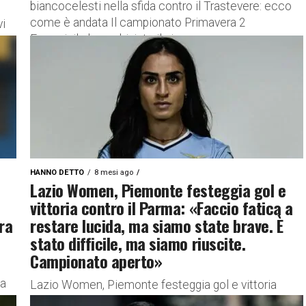
biancocelesti nella sfida contro il Trastevere: ecco
come è andata Il campionato Primavera 2
vi
Femminile ha archiviato il girone...
HANNO DETTO
8 mesi ago
Lazio Women, Piemonte festeggia gol e
vittoria contro il Parma: «Faccio fatica a
ra
restare lucida, ma siamo state brave. È
stato difficile, ma siamo riuscite.
Campionato aperto»
la
Lazio Women, Piemonte festeggia gol e vittoria
contro il Parma: le parole dell’attaccante