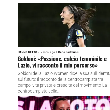
HANNO DETTO
7 mesi ago
Dario Bartolucci
Goldoni: «Passione, calcio femminile e
Lazio, vi racconto il mio percorso»
Goldoni della Lazio Women dice la sua sull’identit
sul futuro: il racconto della centrocampista tra
campo, vita privata e crescita del movimento La
centrocampista della...