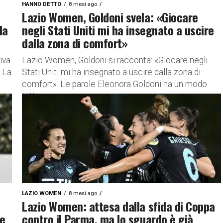
HANNO DETTO
8 mesi ago
Lazio Women, Goldoni svela: «Giocare
da
negli Stati Uniti mi ha insegnato a uscire
dalla zona di comfort»
iva
Lazio Women, Goldoni si racconta: «Giocare negli
o La
Stati Uniti mi ha insegnato a uscire dalla zona di
comfort». Le parole Eleonora Goldoni ha un modo
tutto...
LAZIO WOMEN
8 mesi ago
Lazio Women: attesa dalla sfida di Coppa
le
contro il Parma, ma lo sguardo è già