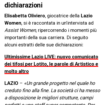
dichiarazioni
Elisabetta Oliviero
, giocatrice della
Lazio
Women
, si è raccontata in un’intervista ad
Assist Women
, ripercorrendo i momenti più
importanti della sua carriera. Di seguito
alcuni estratti delle sue dichiarazioni:
Ultimissime Lazio LIVE: nuovo comunicato
dei tifosi per Lotito, le parole di Artistico e
molto altro
LAZIO
–
«Un grande progetto nel quale ho
creduto fino alla fine. La società ci ha messo
a disposizione le migliori strutture, campi
perfetti e uno staff super competente. Per