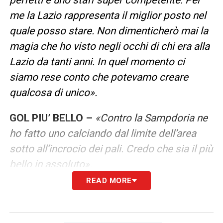
me la Lazio rappresenta il miglior posto nel
quale posso stare. Non dimenticherò mai la
magia che ho visto negli occhi di chi era alla
Lazio da tanti anni. In quel momento ci
siamo rese conto che potevamo creare
qualcosa di unico».
GOL PIU’ BELLO –
«Contro la Sampdoria ne
ho fatto uno calciando dal limite dell’area
sotto all’incrocio dei pali. Credo che sia il più
bello in assoluto».
READ MORE
ESORDIO NAZIONALE –
«
Non tanto per la
singola giornata, dove le emozioni si sono
raddoppiate per l’addio di Sara Gama, ma