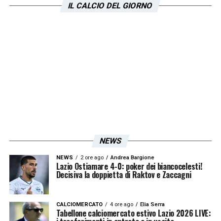
IL CALCIO DEL GIORNO
per tutta la fatica, i sacrifici e i chilometri
fatti dalla mia famiglia e dalle persone che
mi sono vicine. Durante il riscaldamento mi
guardavo intorno pensando di avercela
fatta».
LE TOP NEWS DI OGGI SULLA LAZIO (IN
AUDIO)
NEWS
NEWS
2 ore ago
Andrea Bargione
Lazio Ostiamare 4-0: poker dei biancocelesti!
Decisiva la doppietta di Raktov e Zaccagni
CALCIOMERCATO
4 ore ago
Elia Serra
Tabellone calciomercato estivo Lazio 2026 LIVE: