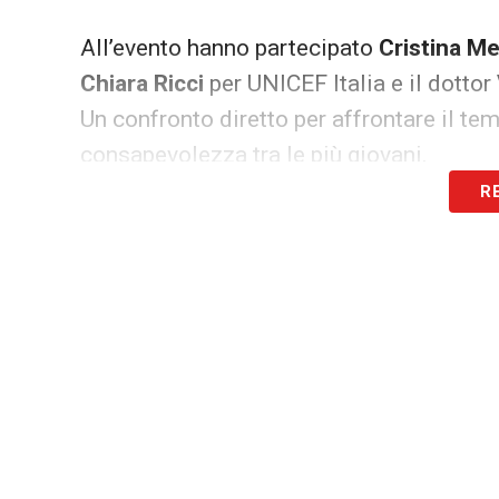
All’evento hanno partecipato
Cristina M
Chiara Ricci
per UNICEF Italia e il dottor
Un confronto diretto per affrontare il t
consapevolezza tra le più giovani.
R
Lazio Women UNICEF, le parole de
Durante l’incontro, il presidente di
UNICEF
l’importanza della prevenzione e sulla s
Mezzaroma
, che ha lanciato un messaggi
sito ufficiale del fondo internazionale:
UNICEF
–
«Con la campagna “Non restar
consapevolezza, in particolare fra le giov