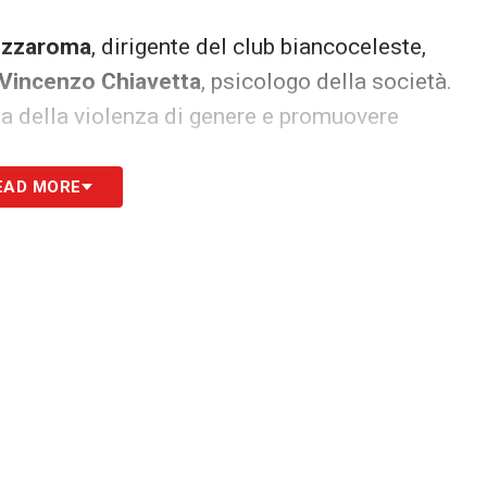
ezzaroma
, dirigente del club biancoceleste,
Vincenzo Chiavetta
, psicologo della società.
ema della violenza di genere e promuovere
EAD MORE
i protagonisti
 Italia, Nicola Graziano
, ha sottolineato
tessa linea è stato anche il commento
Cristina
o chiaro alle ragazze. Le parole riportate dal
e in silenzio” vogliamo promuovere
ani ragazze, sulla violenza di genere.